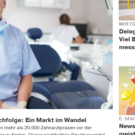
WIRT
Deleg
Viel 
mess
E-MA
chfolge: Ein Markt im Wandel
News
en mehr als 20.000 Zahnarztpraxen vor der 
meist
r zu finden. Dieser nachhaltige Strukturwandel 