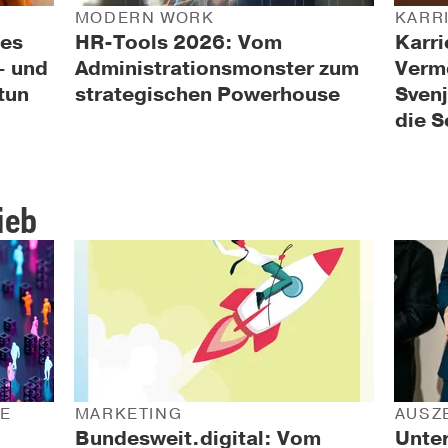
MODERN WORK
KARR
 es
HR-Tools 2026: Vom
Karri
– und
Administrationsmonster zum
Verm
tun
strategischen Powerhouse
Svenj
die S
ieb
NE
MARKETING
AUSZ
Bundesweit.digital: Vom
Unte