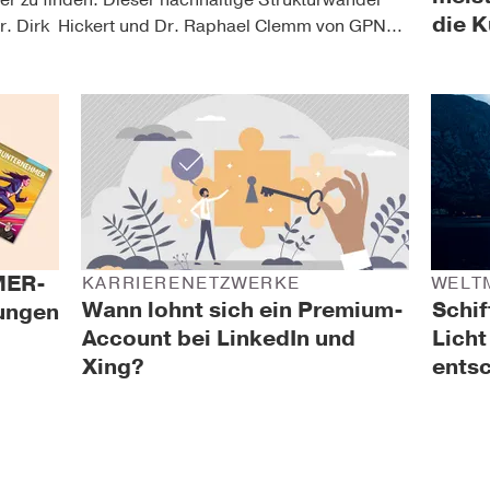
die 
. Dr. Dirk  Hickert und Dr. Raphael Clemm von GPNZ 
age als dringend und zunehmend schwierig.
MER-
KARRIERENETZWERKE
WELT
Wann lohnt sich ein Premium-
Schi
ungen
Account bei LinkedIn und
Licht
Xing?
ents