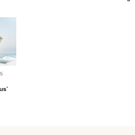
5
us'