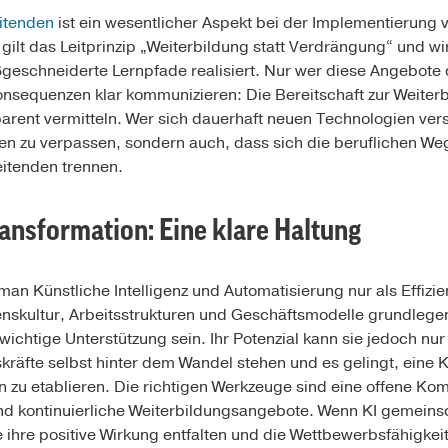
eitenden
ist ein wesentlicher Aspekt bei der Implementierung v
 gilt das Leitprinzip „Weiterbildung statt Verdrängung“ und wi
schneiderte Lernpfade realisiert. Nur wer diese Angebote 
onsequenzen klar kommunizieren: Die Bereitschaft zur Weiterbi
ent vermitteln. Wer sich dauerhaft neuen Technologien verschl
n zu verpassen, sondern auch, dass sich die beruflichen W
itenden trennen.
ransformation: Eine klare Haltung
an Künstliche Intelligenz und Automatisierung nur als Effizien
kultur, Arbeitsstrukturen und Geschäftsmodelle grundlegend.
wichtige Unterstützung sein. Ihr Potenzial kann sie jedoch nu
räfte selbst hinter dem Wandel stehen und es gelingt, eine 
n zu etablieren. Die richtigen Werkzeuge sind eine offene Kom
und kontinuierliche Weiterbildungsangebote. Wenn KI gemeins
hre positive Wirkung entfalten und die Wettbewerbsfähigkeit