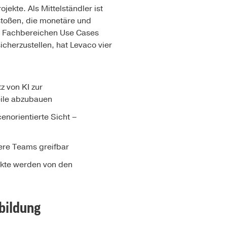
jekte. Als Mittelständler ist
ustoßen, die monetäre und
en Fachbereichen Use Cases
icherzustellen, hat Levaco vier
z von KI zur
eile abzubauen
enorientierte Sicht –
ere Teams greifbar
ekte werden von den
bildung