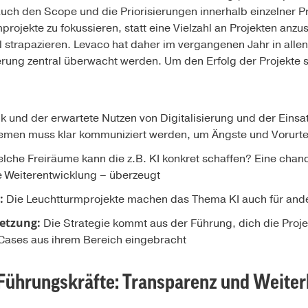
auch den Scope und die Priorisierungen innerhalb einzelner Pro
projekte zu fokussieren, statt eine Vielzahl an Projekten anz
l strapazieren. Levaco hat daher im vergangenen Jahr in all
uerung zentral überwacht werden. Um den Erfolg der Projekte s
 und der erwartete Nutzen von Digitalisierung und der Einsat
temen muss klar kommuniziert werden, um Ängste und Vorurt
lche Freiräume kann die z.B. KI konkret schaffen? Eine chanc
e Weiterentwicklung – überzeugt
:
Die Leuchtturmprojekte machen das Thema KI auch für and
etzung:
Die Strategie kommt aus der Führung, dich die Proj
 Cases aus ihrem Bereich eingebracht
Führungskräfte: Transparenz und Weiter