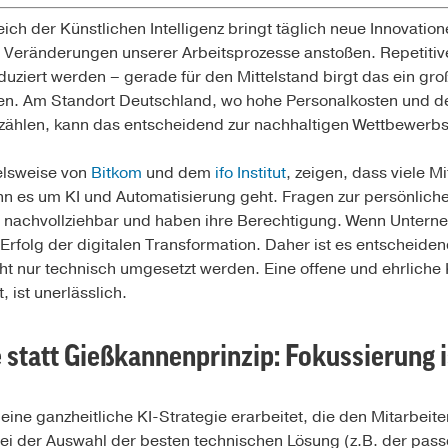
eich der Künstlichen Intelligenz bringt täglich neue Innovatio
 Veränderungen unserer Arbeitsprozesse anstoßen. Repetitive
uziert werden – gerade für den Mittelstand birgt das ein gro
tzen. Am Standort Deutschland, wo hohe Personalkosten und 
zählen, kann das entscheidend zur nachhaltigen Wettbewerbsf
ielsweise von
Bitkom
und dem
ifo Institut
, zeigen, dass viele M
 es um KI und Automatisierung geht. Fragen zur persönliche
 nachvollziehbar und haben ihre Berechtigung. Wenn Unter
Erfolg der digitalen Transformation. Daher ist es entscheide
ht nur technisch umgesetzt werden. Eine offene und ehrlich
 ist unerlässlich.
statt Gießkannenprinzip: Fokussierung i
eine ganzheitliche KI-Strategie erarbeitet, die den Mitarbeite
ur bei der Auswahl der besten technischen Lösung (z.B. der pa