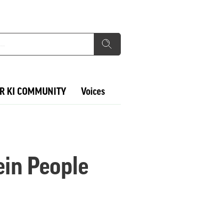
R KI COMMUNITY
Voices
ein People