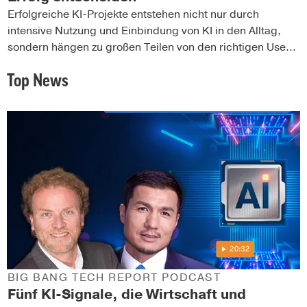
Erfolgreiche KI-Projekte entstehen nicht nur durch 
intensive Nutzung und Einbindung von KI in den Alltag, 
sondern hängen zu großen Teilen von den richtigen Use-
Cases und der Datengrundlage ab. 

Top News
Philipp Knössel, Vertriebsleiter für den 
deutschsprachigen Raum bei Google, erläutert, warum 
Datenqualität, Wissenstransfer und mutige 
Entscheidungen darüber bestimmen, wer in den 
kommenden Jahren vorn liegt.
BIG BANG TECH REPORT PODCAST
Fünf KI-Signale, die Wirtschaft und