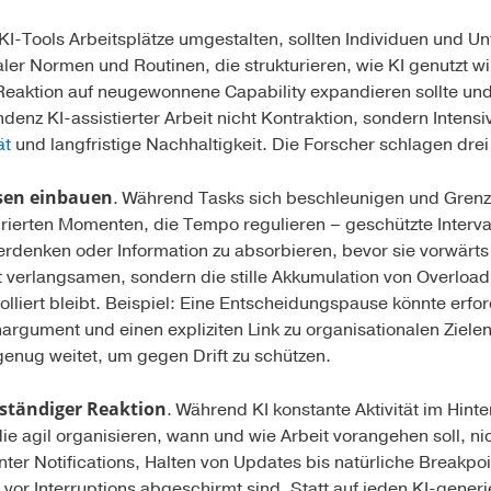
e KI-Tools Arbeitsplätze umgestalten, sollten Individuen und 
naler Normen und Routinen, die strukturieren, wie KI genutzt 
 Reaktion auf neugewonnene Capability expandieren sollte und 
ndenz KI-assistierter Arbeit nicht Kontraktion, sondern Intensi
ät
und langfristige Nachhaltigkeit. Die Forscher schlagen drei
sen einbauen
. Während Tasks sich beschleunigen und Grenz
turierten Momenten, die Tempo regulieren – geschützte Interva
rdenken oder Information zu absorbieren, bevor sie vorwär
 verlangsamen, sondern die stille Akkumulation von Overload 
liert bleibt. Beispiel: Eine Entscheidungspause könnte erford
gument und einen expliziten Link zu organisationalen Ziele
enug weitet, um gegen Drift zu schützen.
 ständiger Reaktion
. Während KI konstante Aktivität im Hinte
e agil organisieren, wann und wie Arbeit vorangehen soll, nic
enter Notifications, Halten von Updates bis natürliche Breakp
 vor Interruptions abgeschirmt sind. Statt auf jeden KI-generi