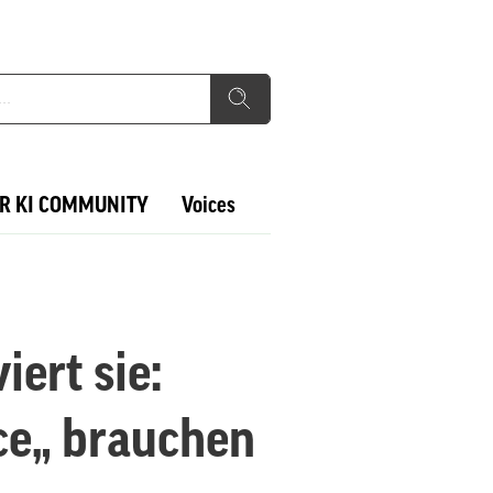
R KI COMMUNITY
Voices
iert sie:
ce„ brauchen