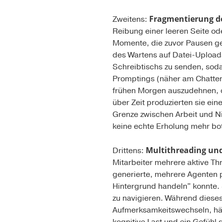
Fragmentierung de
Zweitens:
Reibung einer leeren Seite od
Momente, die zuvor Pausen ge
des Wartens auf Datei-Upload
Schreibtischs zu senden, soda
Promptings (näher am Chatten
frühen Morgen auszudehnen, o
über Zeit produzierten sie ein
Grenze zwischen Arbeit und Ni
keine echte Erholung mehr bot
Multithreading und
Drittens:
Mitarbeiter mehrere aktive Th
generierte, mehrere Agenten p
Hintergrund handeln" konnte. S
zu navigieren. Während dieses
Aufmerksamkeitswechseln, häu