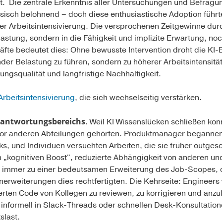
tent. Die zentrale Erkenntnis aller Untersuchungen und Befrag
sisch belohnend – doch diese enthusiastische Adoption führte 
er Arbeitsintensivierung. Die versprochenen Zeitgewinne du
lastung, sondern in die Fähigkeit und implizite Erwartung, n
äfte bedeutet dies: Ohne bewusste Intervention droht die KI-
nder Belastung zu führen, sondern zu höherer Arbeitsintensität
ungsqualität und langfristige Nachhaltigkeit.
Arbeitsintensivierung
, die sich wechselseitig verstärken.
rantwortungsbereichs
. Weil KI Wissenslücken schließen ko
or anderen Abteilungen gehörten. Produktmanager begannen
 und Individuen versuchten Arbeiten, die sie früher outgeso
n „kognitiven Boost", reduzierte Abhängigkeit von anderen un
h immer zu einer bedeutsamen Erweiterung des Job-Scopes, o
erweiterungen dies rechtfertigten. Die Kehrseite: Engineers
erten Code von Kollegen zu reviewen, zu korrigieren und anzu
informell in Slack-Threads oder schnellen Desk-Konsultation
slast.