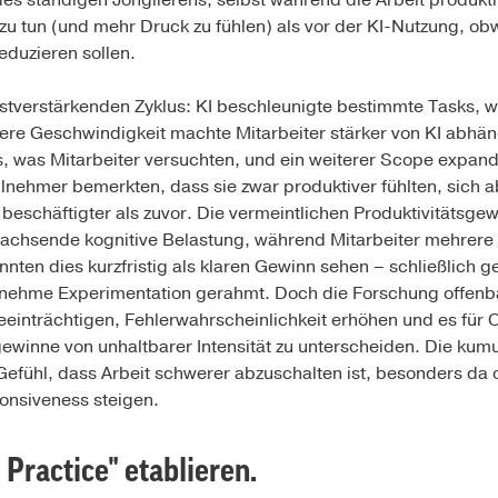
des ständigen Jonglierens, selbst während die Arbeit produktiv
 zu tun (und mehr Druck zu fühlen) als vor der KI-Nutzung, ob
eduzieren sollen.
lbstverstärkenden Zyklus: KI beschleunigte bestimmte Tasks, 
ere Geschwindigkeit machte Mitarbeiter stärker von KI abhän
 was Mitarbeiter versuchten, und ein weiterer Scope expandi
ilnehmer bemerkten, dass sie zwar produktiver fühlten, sich a
beschäftigter als zuvor. Die vermeintlichen Produktivitätsgew
achsende kognitive Belastung, während Mitarbeiter mehrere 
nnten dies kurzfristig als klaren Gewinn sehen – schließlich 
ngenehme Experimentation gerahmt. Doch die Forschung offenba
einträchtigen, Fehlerwahrscheinlichkeit erhöhen und es für
ewinne von unhaltbarer Intensität zu unterscheiden. Die kumul
efühl, dass Arbeit schwerer abzuschalten ist, besonders da 
onsiveness steigen.
 Practice" etablieren
.