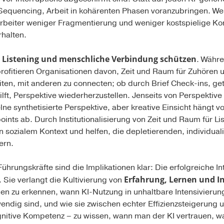
 Sequencing, Arbeit in kohärenten Phasen voranzubringen. We
tarbeiter weniger Fragmentierung und weniger kostspielige 
halten.
r Listening und menschliche Verbindung schützen
. Währe
profitieren Organisationen davon, Zeit und Raum für Zuhöre
ten, mit anderen zu connecten; ob durch Brief Check-ins, ge
hilft, Perspektive wiederherzustellen. Jenseits von Perspektive
nzelne synthetisierte Perspektive, aber kreative Einsicht hängt
ints ab. Durch Institutionalisierung von Zeit und Raum für Li
n sozialem Kontext und helfen, die depletierenden, individual
ern.
hrungskräfte sind die Implikationen klar: Die erfolgreiche Int
Erfahrung, Lernen und In
 Sie verlangt die Kultivierung von
nen zu erkennen, wann KI-Nutzung in unhaltbare Intensivierun
wendig sind, und wie sie zwischen echter Effizienzsteigerung 
nitive Kompetenz – zu wissen, wann man der KI vertrauen, w