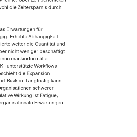
 fühlte. Über Zeit berichteten
wohl die Zeitersparnis durch
was Erwartungen für
gig. Erhöhte Abhängigkeit
erte weiter die Quantität und
ber nicht weniger beschäftigt
inne maskierten stille
KI-unterstützte Workflows
geschieht die Expansion
rt Risiken. Langfristig kann
 Organisationen schwerer
ative Wirkung ist Fatigue,
organisationale Erwartungen