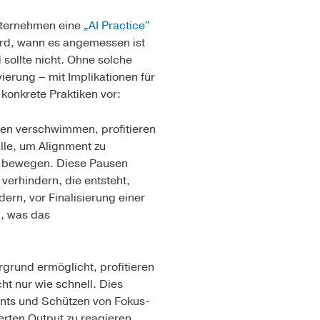
Unternehmen eine
„AI Practice"
wird, wann es angemessen ist
sollte nicht. Ohne solche
vierung – mit Implikationen für
 konkrete Praktiken vor:
en verschwimmen, profitieren
lle, um Alignment zu
ts bewegen. Diese Pausen
verhindern, die entsteht,
ern, vor Finalisierung einer
n, was das
rgrund ermöglicht, profitieren
ht nur wie schnell. Dies
oints und Schützen von Fokus-
erten Output zu reagieren,