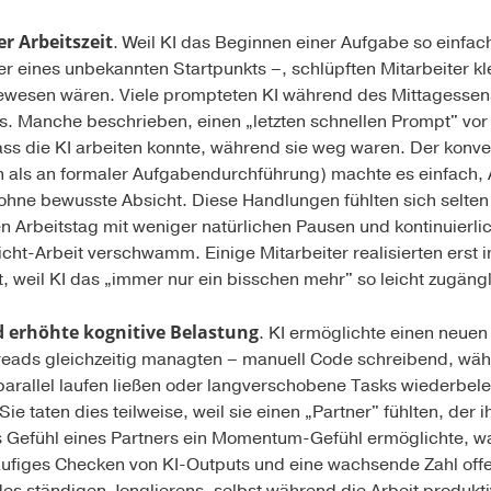
r Arbeitszeit
. Weil KI das Beginnen einer Aufgabe so einfac
er eines unbekannten Startpunkts –, schlüpften Mitarbeiter k
wesen wären. Viele prompteten KI während des Mittagessen
s. Manche beschrieben, einen „letzten schnellen Prompt" vo
ss die KI arbeiten konnte, während sie weg waren. Der konver
 als an formaler Aufgabendurchführung) machte es einfach, 
hne bewusste Absicht. Diese Handlungen fühlten sich selten 
en Arbeitstag mit weniger natürlichen Pausen und kontinuierlic
cht-Arbeit verschwamm. Einige Mitarbeiter realisierten erst
, weil KI das „immer nur ein bisschen mehr" so leicht zugäng
 erhöhte kognitive Belastung
. KI ermöglichte einen neuen
reads gleichzeitig managten – manuell Code schreibend, währ
arallel laufen ließen oder langverschobene Tasks wiederbeleb
ie taten dies teilweise, weil sie einen „Partner" fühlten, der 
 Gefühl eines Partners ein Momentum-Gefühl ermöglichte, war 
figes Checken von KI-Outputs und eine wachsende Zahl offe