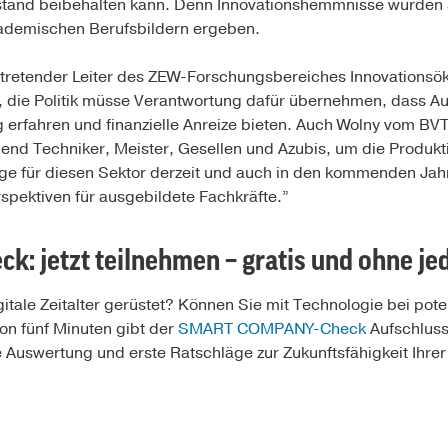
elstand beibehalten kann. Denn Innovationshemmnisse würden 
ademischen Berufsbildern ergeben.
ertretender Leiter des ZEW-Forschungsbereiches Innovations
 die Politik müsse Verantwortung dafür übernehmen, dass A
 erfahren und finanzielle Anreize bieten. Auch Wolny vom BV
end Techniker, Meister, Gesellen und Azubis, um die Produktivi
ge für diesen Sektor derzeit und auch in den kommenden Jahre
spektiven für ausgebildete Fachkräfte.”
: jetzt teilnehmen – gratis und ohne je
gitale Zeitalter gerüstet? Können Sie mit Technologie bei pote
on fünf Minuten gibt der
SMART COMPANY-Check
Aufschluss
e Auswertung und erste Ratschläge zur Zukunftsfähigkeit Ihrer