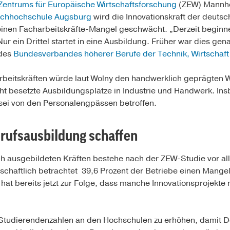
Zentrums für Europäische Wirtschaftsforschung
(ZEW) Mannhe
chhochschule Augsburg
wird die Innovationskraft der deutsc
inen Facharbeitskräfte-Mangel geschwächt. „Derzeit beginnen 
r ein Drittel startet in eine Ausbildung. Früher war dies ge
 des
Bundesverbandes höherer Berufe der Technik, Wirtschaft
rbeitskräften würde laut Wolny den handwerklich geprägten W
cht besetzte Ausbildungsplätze in Industrie und Handwerk. In
 sei von den Personalengpässen betroffen.
erufsausbildung schaffen
h ausgebildeten Kräften bestehe nach der ZEW-Studie vor al
chaftlich betrachtet 39,6 Prozent der Betriebe einen Mangel
 hat bereits jetzt zur Folge, dass manche Innovationsprojekte
ie Studierendenzahlen an den Hochschulen zu erhöhen, damit 