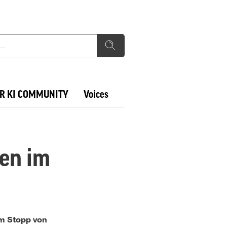
R KI COMMUNITY
Voices
en im
um Stopp von