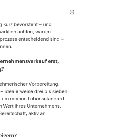
g kurz bevorsteht – und
 wirklich achten, warum
sprozess entscheidend sind –
önnen.
ernehmensverkauf erst,
g?
rnehmerischer Vorbereitung.
– idealerweise drei bis sieben
h, um meinen Lebensstandard
n Wert ihres Unternehmens.
ereitschaft, aktiv an
eigern?