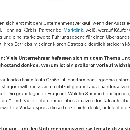
gen sich erst mit dem Unternehmensverkauf, wenn der Ausstie
. Henning Kürbis, Partner bei
Marktlink
, weiß, worauf Käufer
ung und eine starke zweite Führungsebene für einen Übergang
ihres Betriebs mit einer klaren Strategie deutlich steigern k
 Viele Unternehmer befassen sich mit dem Thema Unt
hestand denken. Warum ist ein größerer Vorlauf wichti
rkaufserlös keine feste Größe ist, sondern das Ergebnis unte
teigern will, muss sich rechtzeitig damit auseinandersetzen 
xit. Die grundlegende Frage ist: Welche Summe benötige ic
hern? Und: Viele Unternehmer überschätzen den tatsächliche
wartete Verkaufspreis diese Lücke nicht deckt, entsteht die B
erfügung, um den Unternehmenswert systematisch zu st