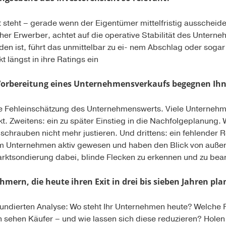
ät steht – gerade wenn der Eigentümer mittelfristig ausscheid
cher Erwerber, achtet auf die operative Stabilität des Untern
en ist, führt das unmittelbar zu ei- nem Abschlag oder soga
 längst in ihre Ratings ein
 Vorbereitung eines Unternehmensverkaufs begegnen Ih
ive Fehleinschätzung des Unternehmenswerts. Viele Unternehm
t. Zweitens: ein zu später Einstieg in die Nachfolgeplanung. 
llschrauben nicht mehr justieren. Und drittens: ein fehlender R
 im Unternehmen aktiv gewesen und haben den Blick von außen
rktsondierung dabei, blinde Flecken zu erkennen und zu bear
ern, die heute ihren Exit in drei bis sieben Jahren pl
 fundierten Analyse: Wo steht Ihr Unternehmen heute? Welche 
 sehen Käufer – und wie lassen sich diese reduzieren? Holen S