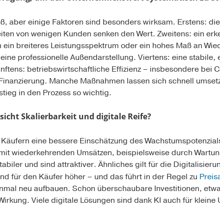
ß, aber einige Faktoren sind besonders wirksam. Erstens: die
iten von wenigen Kunden senken den Wert. Zweitens: ein er
 ein breiteres Leistungsspektrum oder ein hohes Maß an Wied
 eine professionelle Außendarstellung. Viertens: eine stabile
nftens: betriebswirtschaftliche Effizienz – insbesondere be
nanzierung. Manche Maßnahmen lassen sich schnell umset
nstieg in den Prozess so wichtig.
sicht Skalierbarkeit und digitale Reife?
t Käufern eine bessere Einschätzung des Wachstumspotenzials
mit wiederkehrenden Umsätzen, beispielsweise durch Wartung
iler und sind attraktiver. Ähnliches gilt für die Digitalisieru
nd für den Käufer höher
– und das führt in der Regel zu
Preis
 einmal neu aufbauen. Schon überschaubare Investitionen, etw
Wirkung. Viele digitale Lösungen sind dank KI auch für kleine