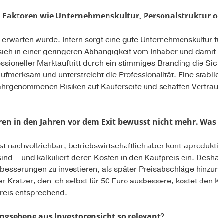
he Faktoren wie Unternehmenskultur, Personalstruktur
 erwarten würde. Intern sorgt eine gute Unternehmenskultur f
ich in einer geringeren Abhängigkeit vom Inhaber und damit 
essioneller Marktauftritt durch ein stimmiges Branding die Sic
merksam und unterstreicht die Professionalität. Eine stabile
wahrgenommenen Risiken auf Käuferseite und schaffen Vertrau
ren in den Jahren vor dem Exit bewusst nicht mehr. Was
t nachvollziehbar, betriebswirtschaftlich aber kontraprodukti
sind – und kalkuliert deren Kosten in den Kaufpreis ein. Deshal
Verbesserungen zu investieren, als später Preisabschläge hinz
er Kratzer, den ich selbst für 50 Euro ausbessere, kostet den
preis entsprechend.
ngsebene aus Investorensicht so relevant?