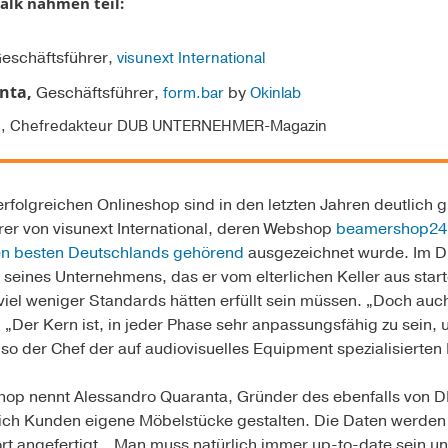
alk nahmen teil:
eschäftsführer,
visunext International
nta,
Geschäftsführer,
by
form.bar
Okinlab
ch, Chefredakteur DUB UNTERNEHMER-Magazin
rfolgreichen Onlineshop sind in den letzten Jahren deutlich 
rer von visunext International, deren Webshop
beamershop24
den besten Deutschlands gehörend
ausgezeichnet wurde. Im D
seines Unternehmens, das er vom elterlichen Keller aus starte
viel weniger Standards hätten erfüllt sein müssen. „Doch au
. „Der Kern ist, in jeder Phase sehr anpassungsfähig zu sein,
o der Chef der auf audiovisuelles Equipment spezialisierte
hop nennt Alessandro Quaranta, Gründer des ebenfalls von 
sich Kunden eigene Möbelstücke gestalten. Die Daten werden 
rt angefertigt. „Man muss natürlich immer up-to-date sein u