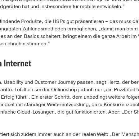
dgeräten hat und insbesondere für mobile entwickeln.“
zu findende Produkte, die USPs gut präsentieren – das muss 
gängigsten Zahlungsmethoden ermöglichen, „damit man beim 
es an den Basics scheitert, bringt einem die ganze Arbeit im V
sen ohnehin stimmen.“
 Internet
 Usability und Customer Journey passen, sagt Hertz, der ber
aufte. Letztlich sei der Onlineshop jedoch nur „ein Puzzleteil
 Erfolg führt“. Ein erster Schritt, dem unbedingt weitere folg
 Mindset mit ständiger Weiterentwicklung, dazu Konkurrenzbe
infache Cloud-Lösungen, die gut funktionierten. Aber: „Der 
iert sich zudem immer auch an der realen Welt: „Der Mensch ti