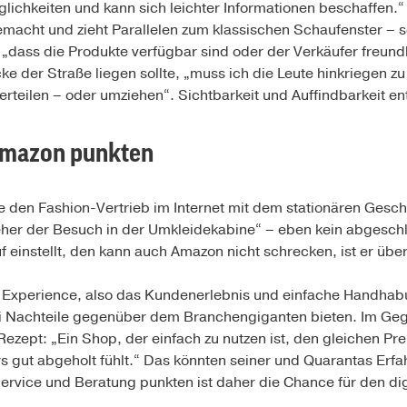
glichkeiten und kann sich leichter Informationen beschaffen.
emacht und zieht Parallelen zum klassischen Schaufenster – 
, „dass die Produkte verfügbar sind oder der Verkäufer freund
e der Straße liegen sollte, „muss ich die Leute hinkriegen 
erteilen – oder umziehen“. Sichtbarkeit und Auffindbarkeit e
Amazon punkten
e den Fashion-Vertrieb im Internet mit dem stationären Gesch
 „eher der Besuch in der Umkleidekabine“ – eben kein abgesch
f einstellt, den kann auch Amazon nicht schrecken, ist er übe
r Experience, also das Kundenerlebnis und einfache Handhab
ei Nachteile gegenüber dem Branchengiganten bieten. Im Gege
Rezept: „Ein Shop, der einfach zu nutzen ist, den gleichen Prei
 gut abgeholt fühlt.“ Das könnten seiner und Quarantas Erf
 Service und Beratung punkten ist daher die Chance für den di