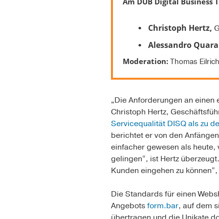
Am DUB Digital Business T
Christoph Hertz,
G
Alessandro Quara
Moderation:
Thomas Eilri
„Die Anforderungen an einen e
Christoph Hertz, Geschäftsfüh
Servicequalität DISQ als zu 
berichtet er von den Anfängen 
einfacher gewesen als heute, 
gelingen“, ist Hertz überzeugt
Kunden eingehen zu können“, s
Die Standards für einen Webs
Angebots
form.bar
, auf dem 
übertragen und die Unikate do