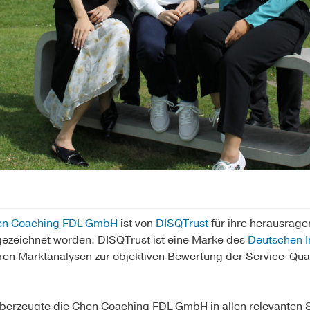
en Coaching FDL GmbH
ist von
DISQTrust
für ihre herausrage
gezeichnet worden. DISQTrust ist eine Marke des
Deutschen In
hren Marktanalysen zur objektiven Bewertung der Service-Qual
berzeugte die Chen Coaching FDL GmbH in allen relevanten 