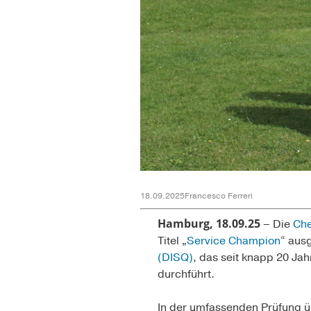
18.09.2025
Francesco Ferreri
Hamburg, 18.09.25
– Die
Ch
Titel „
Service Champion
“ aus
(DISQ)
, das seit knapp 20 Ja
durchführt.
In der umfassenden Prüfung ü