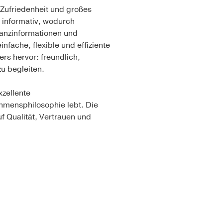
Zufriedenheit und großes
d informativ, wodurch
nanzinformationen und
nfache, flexible und effiziente
rs hervor: freundlich,
u begleiten.
xzellente
ehmensphilosophie lebt. Die
f Qualität, Vertrauen und