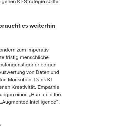
igenen KI-Strategie sollte
braucht es weiterhin
sondern zum Imperativ
elfristig menschliche
kostengünstiger erledigen
e Auswertung von Daten und
 den Menschen. Dank KI
enen Kreativität, Empathie
ösungen einen „Human in the
s „Augmented Intelligence“,
?