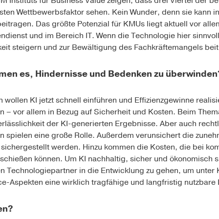
 Instituts für Business Value
zeigen, dass drei Viertel der b
igsten Wettbewerbsfaktor sehen. Kein Wunder, denn sie kann in
eitragen. Das größte Potenzial für KMUs liegt aktuell vor all
dienst und im Bereich IT. Wenn die Technologie hier sinnvoll 
keit steigern und zur Bewältigung des Fachkräftemangels bei
men es, Hindernisse und Bedenken zu überwinden
wollen KI jetzt schnell einführen und Effizienzgewinne realisi
 – vor allem in Bezug auf Sicherheit und Kosten. Beim Thema
rlässlichkeit der KI-generierten Ergebnisse. Aber auch rechtl
en spielen eine große Rolle. Außerdem verunsichert die zune
sichergestellt werden. Hinzu kommen die Kosten, die bei ko
 schießen können. Um KI
nachhaltig
, sicher und ökonomisch si
n Technologiepartner in die Entwicklung zu gehen, um unter K
-Aspekten eine wirklich tragfähige und langfristig nutzbare 
en?