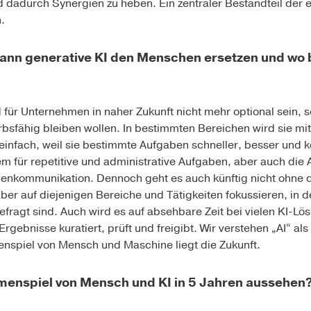
 dadurch Synergien zu heben. Ein zentraler Bestandteil der e
.
ann generative KI den Menschen ersetzen und wo 
 für Unternehmen in naher Zukunft nicht mehr optional sein, 
sfähig bleiben wollen. In bestimmten Bereichen wird sie mitt
 einfach, weil sie bestimmte Aufgaben schneller, besser und 
llem für repetitive und administrative Aufgaben, aber auch di
ndenkommunikation. Dennoch geht es auch künftig nicht ohne
ber auf diejenigen Bereiche und Tätigkeiten fokussieren, in d
gefragt sind. Auch wird es auf absehbare Zeit bei vielen KI-L
rgebnisse kuratiert, prüft und freigibt. Wir verstehen „AI“ al
nspiel von Mensch und Maschine liegt die Zukunft.
enspiel von Mensch und KI in 5 Jahren aussehen