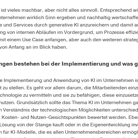
ist vieles machbar, aber nicht alles sinnvoll. Entsprechend wi
nternehmen wirklich Sinn ergeben und nachhaltig wertschaffe
e und Services durch generative KI anzureichern und damit a
ung von internen Abläufen im Vordergrund, um Prozesse effizi
 mit einem Use Case anfangen, aber auch den weiteren stra
von Anfang an im Blick haben.
gen bestehen bei der Implementierung und was gi
e Implementierung und Anwendung von KI im Unternehmen ist 
 zu stellen. Es geht vor allem darum, die Mitarbeitenden einz
hnologie zu vermitteln und sie zu befähigen, diese einzuset
l nutzen. Grundsätzlich sollte das Thema KI im Unternehmen ga
n Verständnis der technologischen Möglichkeiten unterschie
Kosten- und Nutzen-Gesichtspunkten bewertet werden. Ebens
sung von der Stange kauft oder in die Eigenentwicklung inves
orm für KI-Modelle, die es allen Unternehmensbereichen ermö