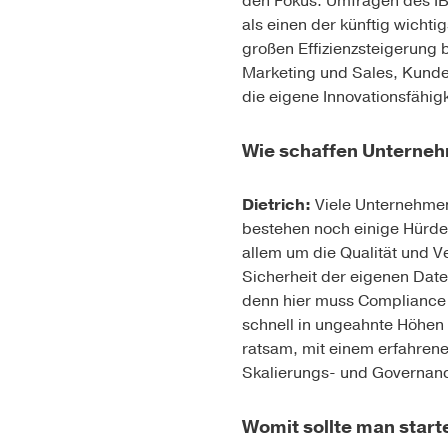
den Fokus.
Umfragen des IBM
als einen der künftig wicht
großen Effizienzsteigerung b
Marketing und Sales, Kunden
die eigene Innovationsfähig
Wie schaffen Unterneh
Dietrich:
Viele Unternehmen 
bestehen noch einige Hürden
allem um die Qualität und Ve
Sicherheit der eigenen Dat
denn hier muss Compliance 
schnell in ungeahnte Höhen
ratsam, mit einem erfahrene
Skalierungs- und Governance
Womit sollte man start