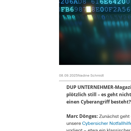
08.09.2025
Nadine Schmidt
DUP UNTERNEHMER-Magazi
plötzlich still – es geht n
einen Cyberangriff besteht?
Marc Dönges:
Zunächst geht e
unsere
Cybersicher Notfallhilf
vorliegt – etwa ein klassisch