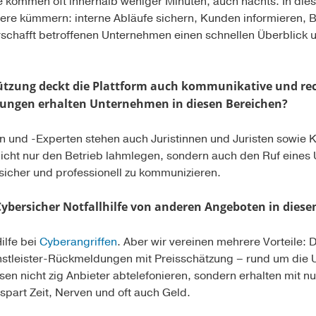
kommen oft innerhalb weniger Minuten, auch nachts. In diese
dere kümmern: interne Abläufe sichern, Kunden informieren,
rschafft betroffenen Unternehmen einen schnellen Überblick und
tzung deckt die Plattform auch kommunikative und rech
lungen erhalten Unternehmen in diesen Bereichen?
 und -Experten stehen auch Juristinnen und Juristen sowie 
 nicht nur den Betrieb lahmlegen, sondern auch den Ruf eine
ssicher und professionell zu kommunizieren.
Cybersicher Notfallhilfe von anderen Angeboten in dies
ilfe bei
Cyberangriffen
. Aber wir vereinen mehrere Vorteile: D
nstleister-Rückmeldungen mit Preisschätzung – rund um die U
en nicht zig Anbieter abtelefonieren, sondern erhalten mit n
part Zeit, Nerven und oft auch Geld.