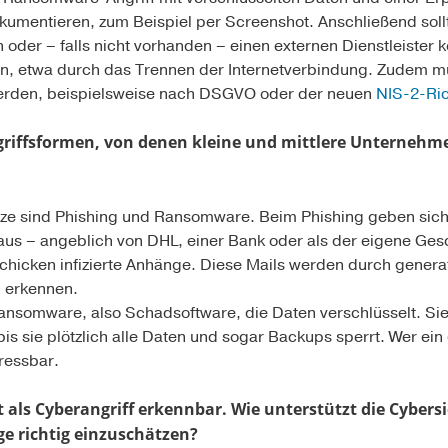
kumentieren, zum Beispiel per Screenshot. Anschließend soll
 oder – falls nicht vorhanden – einen externen Dienstleister k
ren, etwa durch das Trennen der Internetverbindung. Zudem m
werden, beispielsweise nach DSGVO oder der neuen
NIS-2-Ric
griffsformen, von denen kleine und mittlere Unternehm
tze sind Phishing und Ransomware. Beim Phishing geben sich 
us – angeblich von DHL, einer Bank oder als der eigene Gesc
chicken infizierte Anhänge. Diese Mails werden durch generat
 erkennen.
 Ransomware, also Schadsoftware, die Daten verschlüsselt. Sie
is sie plötzlich alle Daten und sogar Backups sperrt. Wer e
pressbar.
t als Cyberangriff erkennbar. Wie unterstützt die Cybersi
e richtig einzuschätzen?