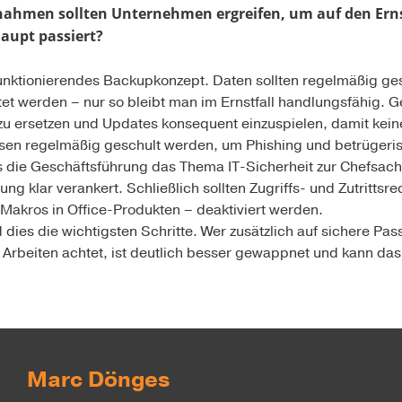
hmen sollten Unternehmen ergreifen, um auf den Ernstf
haupt passiert?
funktionierendes Backupkonzept. Daten sollten regelmäßig ges
et werden – nur so bleibt man im Ernstfall handlungsfähig. Ge
 zu ersetzen und Updates konsequent einzuspielen, damit kein
sen regelmäßig geschult werden, um Phishing und betrügeri
s die Geschäftsführung das Thema IT-Sicherheit zur Chefsac
ung klar verankert. Schließlich sollten Zugriffs- und Zutrittsr
 Makros in Office-Produkten – deaktiviert werden.
dies die wichtigsten Schritte. Wer zusätzlich auf sichere Pas
rbeiten achtet, ist deutlich besser gewappnet und kann das 
Marc Dönges