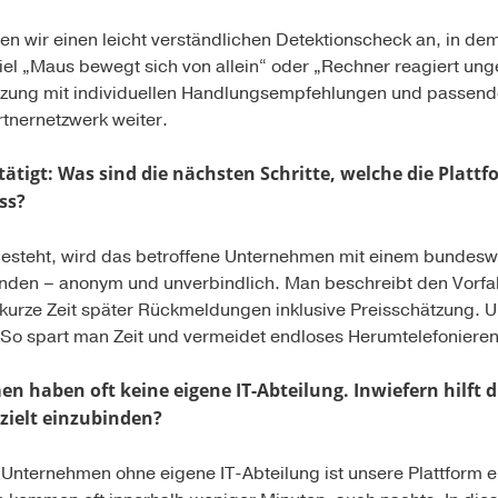
eten wir einen leicht verständlichen Detektionscheck an, in
el „Maus bewegt sich von allein“ oder „Rechner reagiert un
ätzung mit individuellen Handlungsempfehlungen und passende
artnernetzwerk weiter.
ätigt: Was sind die nächsten Schritte, welche die Platt
ess?
steht, wird das betroffene Unternehmen mit einem bundeswe
nden – anonym und unverbindlich. Man beschreibt den Vorfal
kurze Zeit später Rückmeldungen inklusive Preisschätzung.
 So spart man Zeit und vermeidet endloses Herumtelefonieren
 haben oft keine eigene IT-Abteilung. Inwiefern hilft die
ezielt einzubinden?
 Unternehmen ohne eigene IT-Abteilung ist unsere Plattform e