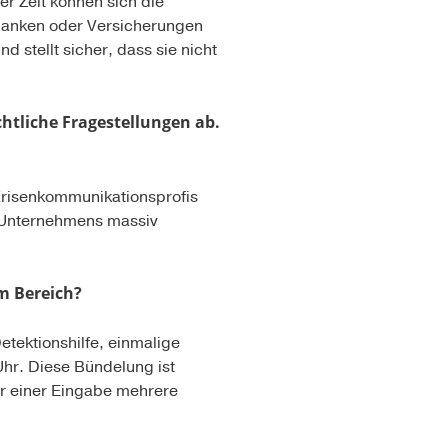
r Zeit können sich die
 Banken oder Versicherungen
 stellt sicher, dass sie nicht
tliche Fragestellungen ab.
Krisenkommunikationsprofis
s Unternehmens massiv
em Bereich?
etektionshilfe, einmalige
hr. Diese Bündelung ist
ur einer Eingabe mehrere