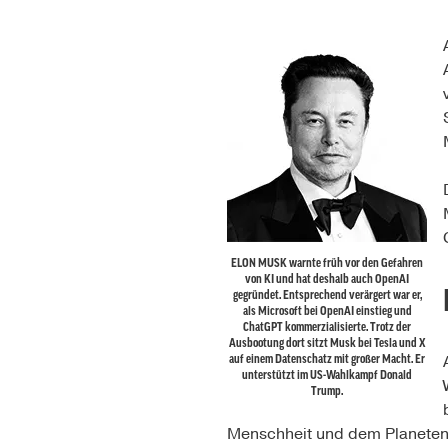
ELON MUSK warnte früh vor den Gefahren
von KI und hat deshalb auch OpenAI
gegründet. Entsprechend verärgert war er,
als Microsoft bei OpenAI einstieg und
ChatGPT kommerzialisierte. Trotz der
Ausbootung dort sitzt Musk bei Tesla und X
auf einem Datenschatz mit großer Macht. Er
unterstützt im US-Wahlkampf Donald
Trump.
Menschheit und dem Planeten i