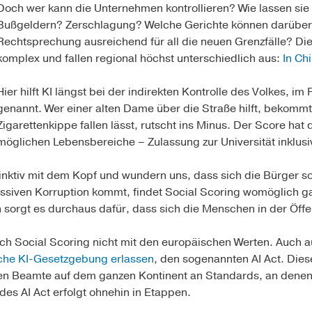
Doch wer kann die Unternehmen kontrollieren? Wie lassen sie 
Bußgeldern? Zerschlagung? Welche Gerichte können darüber b
Rechtsprechung ausreichend für all die neuen Grenzfälle? Di
komplex und fallen regional höchst unterschiedlich aus:
In Ch
Hier hilft KI längst bei der indirekten Kontrolle des Volkes, i
genannt. Wer einer alten Dame über die Straße hilft, bekommt
Zigarettenkippe fallen lässt, rutscht ins Minus. Der Score hat
möglichen Lebensbereiche – Zulassung zur Universität inklusi
inktiv mit dem Kopf und wundern uns, dass sich die Bürger so
siven Korruption kommt, findet Social Scoring womöglich gar
ch sorgt es durchaus dafür, dass sich die Menschen in der Öf
ich Social Scoring nicht mit den europäischen Werten. Auch
che KI-Gesetzgebung erlassen
, den sogenannten AI Act. Dies
iten Beamte auf dem ganzen Kontinent an Standards, an denen
es AI Act erfolgt ohnehin in Etappen.