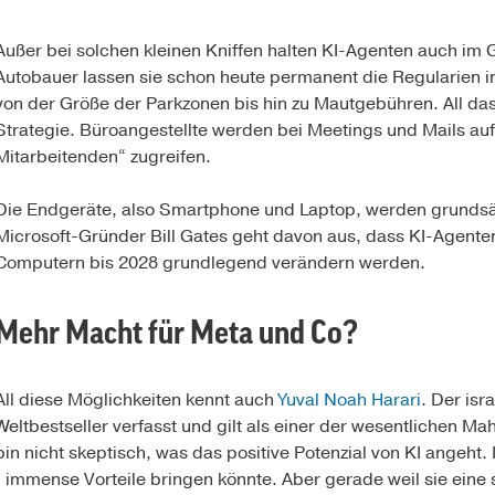
Außer bei solchen kleinen Kniffen halten KI-Agenten auch im 
Autobauer lassen sie schon heute permanent die Regularien 
von der Größe der Parkzonen bis hin zu Mautgebühren. All das 
Strategie. Büroangestellte werden bei Meetings und Mails auf 
Mitarbeitenden“ zugreifen.
Die Endgeräte, also Smartphone und Laptop, werden grundsät
Microsoft-Gründer Bill Gates geht davon aus, dass KI-Agent
Computern bis 2028 grundlegend verändern werden.
Mehr Macht für Meta und Co?
All diese Möglichkeiten kennt auch
Yuval Noah Harari
. Der isr
Weltbestseller verfasst und gilt als einer der wesentlichen M
bin nicht skeptisch, was das positive Potenzial von KI angeht.
mmense Vorteile bringen könnte. Aber gerade weil sie eine 