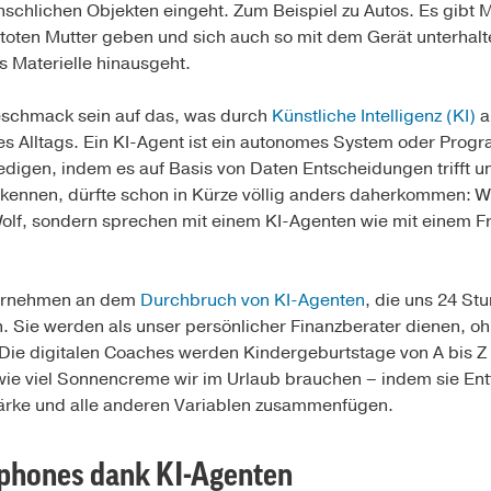
nschlichen Objekten eingeht. Zum Beispiel zu Autos. Es gibt
 toten Mutter geben und sich auch so mit dem Gerät unterhal
s Materielle hinausgeht.
geschmack sein auf das, was durch
Künstliche Intelligenz (KI)
a
s Alltags. Ein KI-Agent ist ein autonomes System oder Progra
edigen, indem es auf Basis von Daten Entscheidungen trifft u
kennen, dürfte schon in Kürze völlig anders daherkommen: Wi
olf, sondern sprechen mit einem KI-Agenten wie mit einem Fre
ternehmen an dem
Durchbruch von KI-Agenten
, die uns 24 St
 Sie werden als unser persönlicher Finanzberater dienen, o
Die digitalen Coaches werden Kindergeburtstage von A bis Z 
ie viel Sonnencreme wir im Urlaub brauchen – indem sie En
ärke und alle anderen Variablen zusammenfügen.
tphones dank KI-Agenten