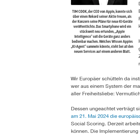
TIM COOK, der CEO von Apple, konnte sich
über einen Rekord seiner Aktie freuen, als
der Konzern seine Pläne für neue KI-Geräte
veröffentlichte. Das Smartphone wird ein
stückweit neu erfunden, „Apple
Intelligence“ soll die Geräte ganz anders
bedienbar machen. Welches Wissen Apples
„KI-Agent“ sammeln könnte, steht bei all den
neuen Services auf einem anderen Blatt.
Wir Europäer schütteln da inst
wer aus einem System der mas
aller Freiheitsliebe: Vermutli
Dessen ungeachtet verträgt s
am 21. Mai 2024 die europäis
Social Scoring. Derzeit arbe
können. Die Implementierung d