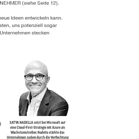
RNEHMER (siehe Seite 12).
 neue Ideen entwickeln kann.
aten, uns potenziell sogar
e Unternehmen stecken
d
SATYA NADELLA setzt bei Microsoft auf
eine Cloud-First-Strategie mit Azure als
Wachstumstreiber. Nadella stärkte das
Unternehmen zudem durch die Verflechtung