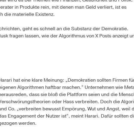
ikel wird es bei Themen wie Finanzen, Gesundheit und Politik.
rater in Produkte rein, mit denen man Geld verliert, ist es
 die materielle Existenz.
achrichten, geht es schnell an die Substanz der Demokratie.
sk fragen lassen, wie der Algorithmus von X Posts anzeigt u
Harari hat eine klare Meinung: „Demokratien sollten Firmen fü
eigenen Algorithmen haftbar machen.“ Unternehmen wie Meta
herausreden, dass sie bloß die Plattform seien und die Mensc
Verschwörungstheorien oder Hass verbreiten. Doch die Algori
und Co. „verbreiten bewusst Empörung, Wut und Angst, weil d
das Engagement der Nutzer ist“, meint Harari. Dafür sollten 
gezogen werden.