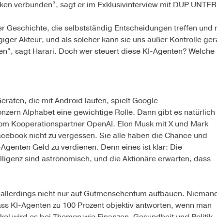
siken verbunden“, sagt er im Exklusivinterview mit DUP UNTE
der Geschichte, die selbstständig Entscheidungen treffen und
giger Akteur, und als solcher kann sie uns außer Kontrolle ger
ten“, sagt Harari. Doch wer steuert diese KI-Agenten? Welch
Geräten, die mit Android laufen, spielt Google
zern Alphabet eine gewichtige Rolle. Dann gibt es natürlich
vom Kooperationspartner OpenAI. Elon Musk mit X und Mark
acebook nicht zu vergessen. Sie alle haben die Chance und
-Agenten Geld zu verdienen. Denn eines ist klar: Die
telligenz sind astronomisch, und die Aktionäre erwarten, dass
 allerdings nicht nur auf Gutmenschentum aufbauen. Nieman
ass KI-Agenten zu 100 Prozent objektiv antworten, wenn man