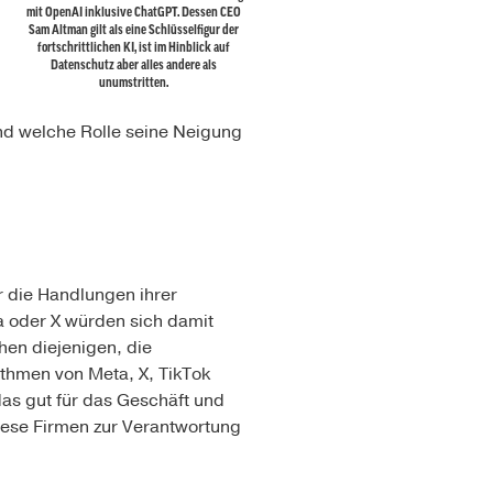
mit OpenAI inklusive ChatGPT. Dessen CEO
Sam Altman gilt als eine Schlüsselfigur der
fortschrittlichen KI, ist im Hinblick auf
Datenschutz aber alles andere als
unumstritten.
nd welche Rolle seine Neigung
r die Handlungen ihrer
 oder X würden sich damit
hen diejenigen, die
thmen von Meta, X, TikTok
as gut für das Geschäft und
diese Firmen zur Verantwortung