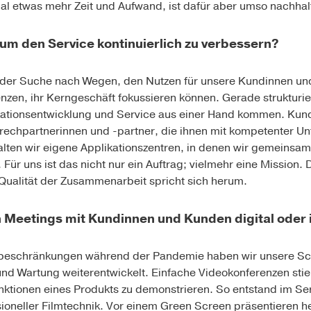
l etwas mehr Zeit und Aufwand, ist dafür aber umso nachhalt
m den Service kontinuierlich zu verbessern?
 der Suche nach Wegen, den Nutzen für unsere Kundinnen un
enzen, ihr Kerngeschäft fokussieren können. Gerade strukturi
ikationsentwicklung und Service aus einer Hand kommen. Ku
rechpartnerinnen und -partner, die ihnen mit kompetenter Unt
alten wir eigene Applikationszentren, in denen wir gemeinsam 
 Für uns ist das nicht nur ein Auftrag; vielmehr eine Mission
Qualität der Zusammenarbeit spricht sich herum.
n Meetings mit Kundinnen und Kunden digital oder 
ebeschränkungen während der Pandemie haben wir unsere Sc
nd Wartung weiterentwickelt. Einfache Videokonferenzen stie
nktionen eines Produkts zu demonstrieren. So entstand im Se
sioneller Filmtechnik. Vor einem Green Screen präsentieren 