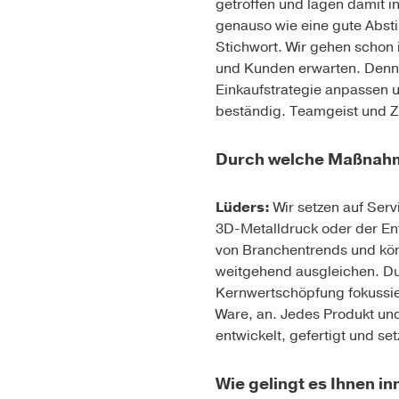
getroffen und lagen damit in
genauso wie eine gute Abst
Stichwort. Wir gehen schon 
und Kunden erwarten. Denno
Einkaufstrategie anpassen u
beständig. Teamgeist und 
Durch welche Maßnahme
Lüders:
Wir setzen auf Serv
3D-Metalldruck oder der Ent
von Branchentrends und könn
weitgehend ausgleichen. Du
Kernwertschöpfung fokussier
Ware, an. Jedes Produkt un
entwickelt, gefertigt und se
Wie gelingt es Ihnen in