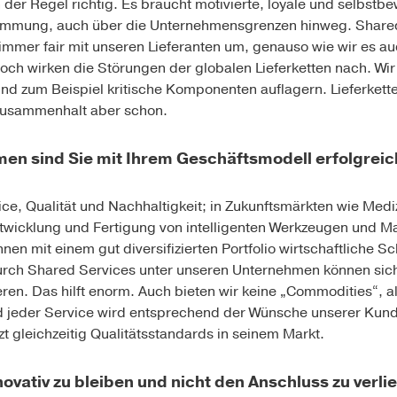
 der Regel richtig. Es braucht motivierte, loyale und selbstb
immung, auch über die Unternehmensgrenzen hinweg. Shared 
immer fair mit unseren Lieferanten um, genauso wie wir es 
ch wirken die Störungen der globalen Lieferketten nach. Wi
nd zum Beispiel kritische Komponenten auflagern. Lieferkette
Zusammenhalt aber schon.
n sind Sie mit Ihrem Geschäftsmodell erfolgreic
ice, Qualität und Nachhaltigkeit; in Zukunftsmärkten wie Medi
wicklung und Fertigung von intelligenten Werkzeugen und Mas
en mit einem gut diversifizierten Portfolio wirtschaftliche
rch Shared Services unter unseren Unternehmen können sich 
en. Das hilft enorm. Auch bieten wir keine „Commodities“, al
d jeder Service wird entsprechend der Wünsche unserer Ku
tzt gleichzeitig Qualitätsstandards in seinem Markt.
novativ zu bleiben und nicht den Anschluss zu verli