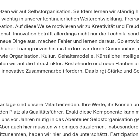
etzen wir auf Selbstorganisation. Seitdem lernen wir ständig
wichtig in unserer kontinuierlichen Weiterentwicklung. Freirä
vation. Auf diese Weise motivieren wir zu Kreativität und Fre
hst. Innovation betrifft allerdings nicht nur die Technik, so
 neue Dinge aus, machen Fehler und lernen daraus. So entwick
ch über Teamgrenzen hinaus fördern wir durch Communities, 
e Organisation, Kultur, Gehaltsmodelle, Künstliche Intellige
en wir auf die Infrastruktur: Bestehende und neue Flächen 
nd innovative Zusammenarbeit fördern. Das birgt Stärke und 
anlage sind unsere Mitarbeitenden. Ihre Werte, ihr Können
 den Platz als Qualitätsführer. Exakt diese Komponente kann m
ns vor Jahren mutig in das Abenteuer Selbstorganisation ges
 Aber auch hier mussten wir einiges dazulernen. Insbesondere
itzunehmen, haben wir hier und da unterschätzt. Partizipati