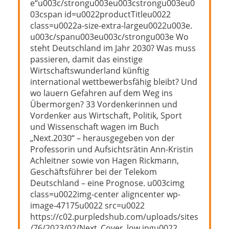
e“u003c/strongu003eu003cstrongu003eu0
03cspan id=u0022productTitleu0022
class=u0022a-size-extra-largeu0022u003e.
u003c/spanu003eu003c/strongu003e Wo
steht Deutschland im Jahr 2030? Was muss
passieren, damit das einstige
Wirtschaftswunderland künftig
international wettbewerbsfähig bleibt? Und
wo lauern Gefahren auf dem Weg ins
Übermorgen? 33 Vordenkerinnen und
Vordenker aus Wirtschaft, Politik, Sport
und Wissenschaft wagen im Buch
„Next.2030“ – herausgegeben von der
Professorin und Aufsichtsrätin Ann-Kristin
Achleitner sowie von Hagen Rickmann,
Geschäftsführer bei der Telekom
Deutschland – eine Prognose. u003cimg
class=u0022img-center aligncenter wp-
image-47175u0022 src=u0022
https://c02.purpledshub.com/uploads/sites
/76/2023/02/Next_Cover_low.jpgu0022