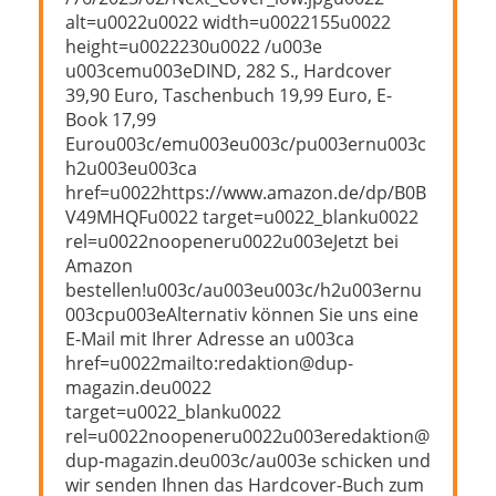
alt=u0022u0022 width=u0022155u0022
height=u0022230u0022 /u003e
u003cemu003eDIND, 282 S., Hardcover
39,90 Euro, Taschenbuch 19,99 Euro, E-
Book 17,99
Eurou003c/emu003eu003c/pu003ernu003c
h2u003eu003ca
href=u0022https://www.amazon.de/dp/B0B
V49MHQFu0022 target=u0022_blanku0022
rel=u0022noopeneru0022u003eJetzt bei
Amazon
bestellen!u003c/au003eu003c/h2u003ernu
003cpu003eAlternativ können Sie uns eine
E-Mail mit Ihrer Adresse an u003ca
href=u0022mailto:redaktion@dup-
magazin.deu0022
target=u0022_blanku0022
rel=u0022noopeneru0022u003eredaktion@
dup-magazin.deu003c/au003e schicken und
wir senden Ihnen das Hardcover-Buch zum