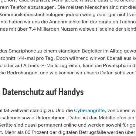
 gehört? Glückwunsch, wenn ja: Sie wissen, dass eine offene
rem Telefon abzusaugen. Die meisten Menschen sind mit die
ommunikationstechnologien jedoch wenig oder gar nicht ver
nte haben wir uns die Annehmlichkeiten der digitalen Techno
es mit über 7,4 Milliarden Nutzern weltweit ist eine der sic
 das Smartphone zu einem ständigen Begleiter im Alltag gewo
schnitt 144-mal pro Tag. Doch während wir von überall aus 
o oder auf Arbeits-E-Mails zugreifen, kann die Privatsphäre
d die Bedrohungen, und wie können wir unsere Daten schützen
 Datenschutz auf Handys
lität weltweit ständig zu. Und die
Cyberangriffe
, von denen wi
sationen sowie Unternehmen. Dabei ist das Mobiltelefon ein be
Geräte sind quasi permanent online und werden sowohl für ge
 Mehr als 60 Prozent der digitalen Betrugsfälle werden über