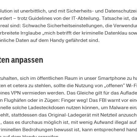
ution ist unerbittlich, und mit Sicherheits- und Datenschutze
dert – trotz Guidelines von der IT-Abteilung. Tatsache ist, 
n real sind: Schwache Sicherheitseinstellungen, die Verwend
breitete Irrglaube „mich betrifft der kriminelle Datenklau sow
rsönliche Daten auf dem Handy gefährdet sind.
ten anpassen
uhalten, sich im öffentlichen Raum in unser Smartphone zu h
n et cetera zu stehlen, sollte die Nutzung von „offenen“ Wi-F
nes VPN vermieden werden. Das Gleiche gilt für das Auflade
Flughäfen oder in Zügen: Finger weg! Das FBI warnt vor eine
inelle solche Ladesteckdosen nutzen können, um Malware ein
ehlt, stattdessen das Original-Ladegerät mit Netzteil anzusch
n, dass es durchaus möglich ist, mit wenig Aufwand illegal au
 kriminellen Bedrohungen bewusst ist, kann entsprechend h