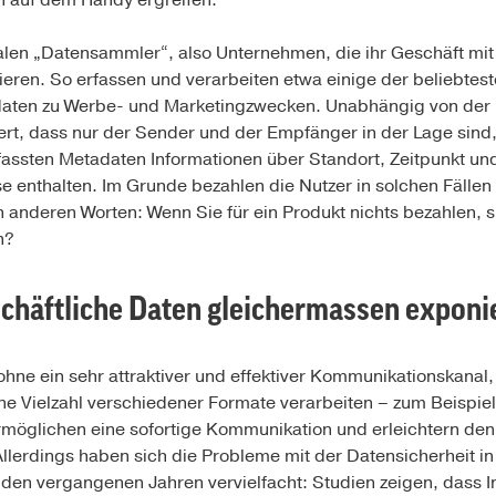
n auf dem Handy ergreifen.
legalen „Datensammler“, also Unternehmen, die ihr Geschäft 
eren. So erfassen und verarbeiten etwa einige der beliebte
rdaten zu Werbe- und Marketingzwecken. Unabhängig von de
ert, dass nur der Sender und der Empfänger in der Lage sind,
rfassten Metadaten Informationen über Standort, Zeitpunkt u
enthalten. Im Grunde bezahlen die Nutzer in solchen Fällen m
n anderen Worten: Wenn Sie für ein Produkt nichts bezahlen, 
n?
chäftliche Daten gleichermassen exponi
sohne ein sehr attraktiver und effektiver Kommunikationskanal,
e Vielzahl verschiedener Formate verarbeiten – zum Beispie
rmöglichen eine sofortige Kommunikation und erleichtern den
llerdings haben sich die Probleme mit der Datensicherheit 
den vergangenen Jahren vervielfacht: Studien zeigen, dass 