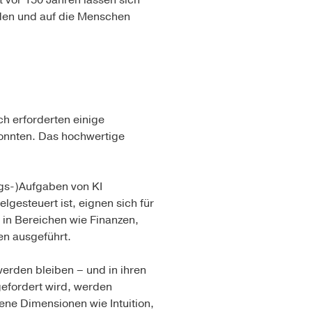
t vor 150 Jahren lassen sich
erden und auf die Menschen
ch erforderten einige
konnten. Das hochwertige
ngs-)Aufgaben von KI
gesteuert ist, eignen sich für
 in Bereichen wie Finanzen,
en ausgeführt.
werden bleiben – und in ihren
gefordert wird, werden
ne Dimensionen wie Intuition,