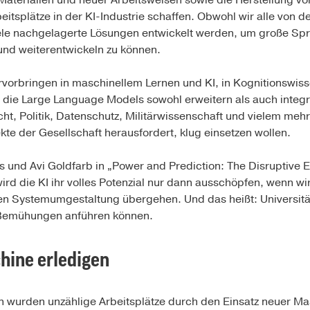
Materialien und neuer Arbeitsweisen sowie die Herstellung 
beitsplätze in der KI-Industrie schaffen. Obwohl wir alle von d
iele nachgelagerte Lösungen entwickelt werden, um große S
 und weiterentwickeln zu können.
vorbringen in maschinellem Lernen und KI, in Kognitionswis
die Large Language Models sowohl erweitern als auch integr
cht, Politik, Datenschutz, Militärwissenschaft und vielem meh
kte der Gesellschaft herausfordert, klug einsetzen wollen.
 und Avi Goldfarb in „Power and Prediction: The Disruptive Ec
ird die KI ihr volles Potenzial nur dann ausschöpfen, wenn wi
 Systemumgestaltung übergehen. Und das heißt: Universit
 Bemühungen anführen können.
chine erledigen
on wurden unzählige Arbeitsplätze durch den Einsatz neuer Mas