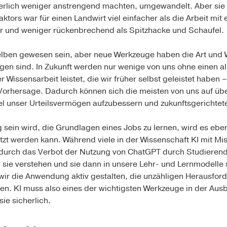
rperlich weniger anstrengend machten, umgewandelt. Aber sie
aktors war für einen Landwirt viel einfacher als die Arbeit mi
r und weniger rückenbrechend als Spitzhacke und Schaufel.
ben gewesen sein, aber neue Werkzeuge haben die Art und W
en sind. In Zukunft werden nur wenige von uns ohne einen a
er Wissensarbeit leistet, die wir früher selbst geleistet haben
orhersage. Dadurch können sich die meisten von uns auf ü
el unser Urteilsvermögen aufzubessern und zukunftsgerichtet
sein wird, die Grundlagen eines Jobs zu lernen, wird es eben
utzt werden kann. Während viele in der Wissenschaft KI mit M
durch das Verbot der Nutzung von ChatGPT durch Studierende 
, sie verstehen und sie dann in unsere Lehr- und Lernmodelle 
wir die Anwendung aktiv gestalten, die unzähligen Herausfor
tzen. KI muss also eines der wichtigsten Werkzeuge in der Ausb
sie sicherlich.