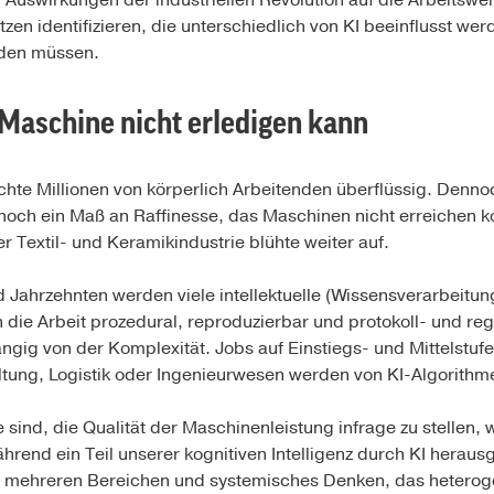
 Auswirkungen der industriellen Revolution auf die Arbeitswel
tzen identifizieren, die unterschiedlich von KI beeinflusst w
rden müssen.
e Maschine nicht erledigen kann
achte Millionen von körperlich Arbeitenden überflüssig. Denno
 noch ein Maß an Raffinesse, das Maschinen nicht erreichen 
 Textil- und Keramikindustrie blühte weiter auf.
Jahrzehnten werden viele intellektuelle (Wissensverarbeitu
ie Arbeit prozedural, reproduzierbar und protokoll- und regel
gig von der Komplexität. Jobs auf Einstiegs- und Mittelstufe
tung, Logistik oder Ingenieurwesen werden von KI-Algorithm
sind, die Qualität der Maschinenleistung infrage zu stellen, 
hrend ein Teil unserer kognitiven Intelligenz durch KI heraus
mehreren Bereichen und systemisches Denken, das heteroge