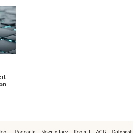
it
men
ten
Podcasts
Newsletter
Kontakt
AGB
Datensch