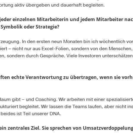
ortung aktiv übergeben und dauerhaft begleiten.
 jeder einzelnen Mitarbeiterin und jedem Mitarbeiter na
Symbolik oder Strategie?
zeugung. In den ersten neun Monaten bin ich wöchentlich vor O
iert – nicht nur aus Excel-Folien, sondern von den Menschen,
n, sondern durch Gespräche. Viele Investoren unterschätzen, w
äften echte Verantwortung zu übertragen, wenn sie vorh
um gibt – und Coaching. Wir arbeiten mit einer spezialisier
turiert begleitet. Wir lassen die Teams laufen, aber nicht i
beides ist Teil unserer DNA.
in zentrales Ziel. Sie sprechen von Umsatzverdoppelun