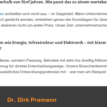
erhalb von fünf Jahren. Wie passt das zu einem werteba
um
schließen sich nicht aus – im Gegenteil. Wenn Unternehmen 
sch gestärkt werden, entstehen genau die Grundlagen für übe
 skalieren nicht um jeden Preis. Unser Ziel: unternehmerisch
en wie Energie, Infrastruktur und Elektronik – mit klare
?
asse, sondern Passung. Betriebe mit zehn bis dreißig Millio
enug für di­rekte Entscheidungswege. Unsere Branchenkenntni
usätzliches Entwicklungspotenzial mit – wie man am Beispiel L
Dr. Dirk Pramann