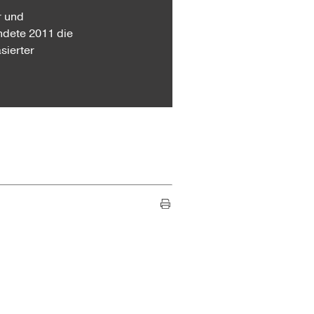
r und
ndete 2011 die
sierter