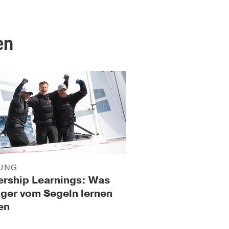
en
UNG
rship Learnings: Was
ger vom Segeln lernen
en