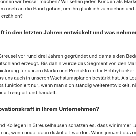
 können wir besser machen? Wir sehen jeden Kunden als Mark
hm noch an die Hand geben, um ihn glücklich zu machen und d
 erzählen?
äft in den letzten Jahren entwickelt und was nehm
treusel vor rund drei Jahren gegründet und damals den Beda
utschland erzeugt. Bis dahin wurde das Segment von den Mar
geisterung für unsere Marke und Produkte in der Hobbybäcker
as uns auch in unseren Wachstumsplänen bestärkt hat. Als Lea
 funktioniert nur, wenn man sich ständig weiterentwickelt, ni
nell reagiert und handelt.
novationskraft in Ihrem Unternehmen?
nd Kollegen in Streuselhausen schätzen es, dass wir immer L
en es, wenn neue Ideen diskutiert werden. Wenn jemand das e