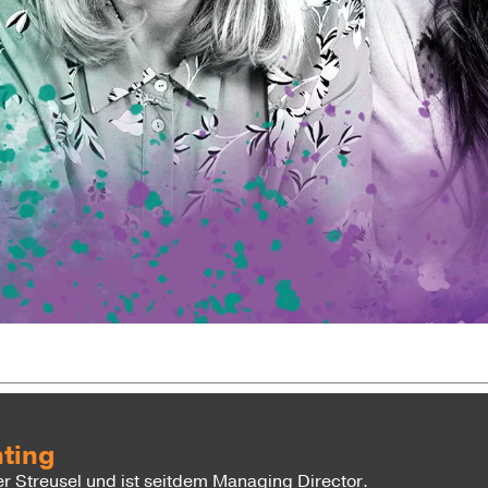
hting
 Streusel und ist seitdem Managing Director.