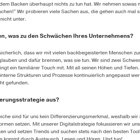
t dem Backen überhaupt nichts zu tun hat. Wir nehmen sowas 
chen!“ Wir probieren viele Sachen aus, die gehen auch mal sc
nicht unter.
ken, was zu den Schwächen Ihres Unternehmens?
sicherlich, dass wir mit vielen backbegeisterten Menschen z
glauben und dafür brennen, was sie tun. Wir sind zwei Schwe
ngt ein familiärer Touch mit. Mit all seinen Höhen und Tiefe
interne Strukturen und Prozesse kontinuierlich angepasst w
cht gefunden.
sierungsstrategie aus?
reiche sind für uns kein Differenzierungsmerkmal, weshalb wi
formen setzen. Mit unserer Digitalstrategie fokussieren wir un
lgen und setzen Trends und suchen stets nach den besten Too
uss kommt durch Austausch, Lesen und Hören. Und tun!