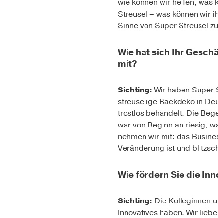
wie können wir helfen, was
Streusel – was können wir i
Sinne von Super Streusel zu
Wie hat sich Ihr Gesch
mit?
Sichting:
Wir haben Super S
streuselige Backdeko in De
trostlos behandelt. Die Be
war von Beginn an riesig, w
nehmen wir mit: das Business
Veränderung ist und blitzsch
Wie fördern Sie die In
Sichting:
Die Kolleginnen u
Innovatives haben. Wir lieb