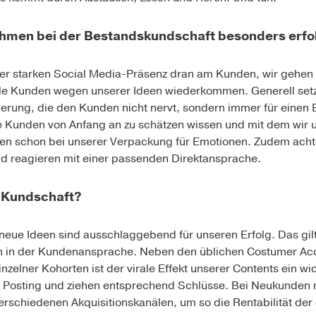
hmen bei der Bestandskundschaft besonders erfo
rer starken Social Media-Präsenz dran am Kunden, wir gehen
iele Kunden wegen unserer Ideen wiederkommen. Generell setz
derung, die den Kunden nicht nervt, sondern immer für einen B
re Kunden von Anfang an zu schätzen wissen und mit dem wir 
en schon bei unserer Verpackung für Emotionen. Zudem acht
nd reagieren mit einer passenden Direktansprache.
 Kundschaft?
neue Ideen sind ausschlaggebend für unseren Erfolg. Das gilt
h in der Kundenansprache. Neben den üblichen Costumer Acq
elner Kohorten ist der virale Effekt unserer Contents ein wic
d Posting und ziehen entsprechend Schlüsse. Bei Neukunden m
erschiedenen Akquisitionskanälen, um so die Rentabilität der 