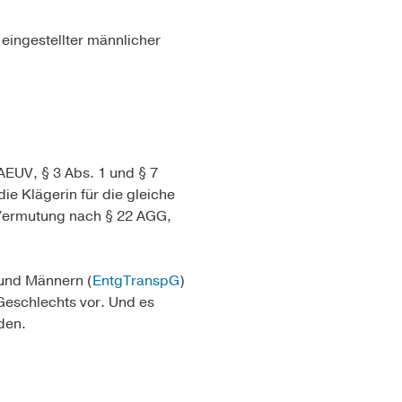
 eingestellter männlicher
AEUV, § 3 Abs. 1 und § 7
e Klägerin für die gleiche
e Vermutung nach § 22 AGG,
 und Männern (
EntgTranspG
)
Geschlechts vor. Und es
den.