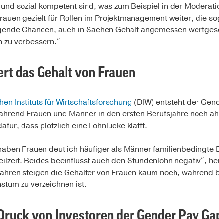
und sozial kompetent sind, was zum Beispiel in der Moderati
h Frauen gezielt für Rollen im Projektmanagement weiter, die s
agende Chancen, auch in Sachen Gehalt angemessen wertgesc
n zu verbessern.“
ert das Gehalt von Frauen
en Instituts für Wirtschaftsforschung
(DIW) entsteht der Gend
hrend Frauen und Männer in den ersten Berufsjahre noch ähnl
ür, dass plötzlich eine Lohnlücke klafft.
 haben Frauen deutlich häufiger als Männer familienbedingt
Teilzeit. Beides beeinflusst auch den Stundenlohn negativ“, he
Jahren steigen die Gehälter von Frauen kaum noch, während b
stum zu verzeichnen ist.
 Druck von Investoren der Gender Pay Ga