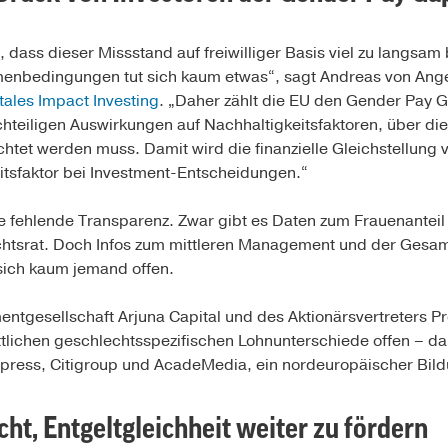
, dass dieser Missstand auf freiwilliger Basis viel zu langsa
menbedingungen tut sich kaum etwas“, sagt Andreas von Ange
itales Impact Investing
. „Daher zählt die EU den Gender Pay G
chteiligen Auswirkungen auf Nachhaltigkeitsfaktoren, über d
chtet werden muss. Damit wird die finanzielle Gleichstellung
itsfaktor bei Investment-Entscheidungen.“
e fehlende Transparenz. Zwar gibt es Daten zum Frauenanteil
htsrat. Doch Infos zum mittleren Management und der Gesam
sich kaum jemand offen.
entgesellschaft Arjuna Capital und des Aktionärsvertreters Pr
tlichen geschlechtsspezifischen Lohnunterschiede offen – da
press, Citigroup und AcadeMedia, ein nordeuropäischer Bild
licht, Entgeltgleichheit weiter zu fördern