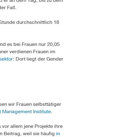
d er an dem Tag, bis zu dem
er Fall.
tunde durchschnittlich 18
nd es bei Frauen nur 20,05
änner verdienen Frauen im
sektor
: Dort liegt der Gender
en wir Frauen selbsttätiger
t Management Institute
.
vor allem jene Projekte ihre
 Beitrag, weil sie häufig
in