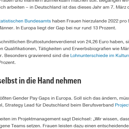
 Frauen und Männern aufmerksam machen soll. Begangen wir
ch arbeiten – in Deutschland ist das dieses Jahr am 7. März d
atistischen Bundesamts
haben Frauen hierzulande 2022 pro S
änner. In Europa liegt der Gap bei nur rund 13 Prozent.
hnittlichen Bruttostundenverdienst von 24,26 Euro haben, si
en Qualifikationen, Tätigkeiten und Erwerbsbiografien wie M
er. Besonders gravierend sind die
Lohnunterschiede im Kultur
Prozent.
selbst in die Hand nehmen
ößten Gender Pay Gaps in Europa. Soll sich das ändern, müss
l, Strategy Lead für Deutschland beim Berufsverband
Projec
keiten im Projektmanagement sagt Deichsel: „Wir wissen, dass 
rogene Teams setzen. Frauen leisten dazu einen entscheidenden