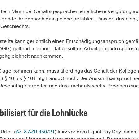
elt ein Mann bei Gehaltsgesprächen eine höhere Vergütung aus
ebende ihr dennoch das gleiche bezahlen. Passiert das nicht,
 Geschlechts.
estellte kann gerichtlich einen Entschädigungsanspruch gem
AGG) geltend machen. Daher sollten Arbeitgebende spätesten
geltgleichheit nachkommen.
r Klage kommen kann, muss allerdings das Gehalt der Kollege
ß § 10 bis § 16 EntgTranspG hoch: Der Auskunftsanspruch se
Beschäftigte arbeiten und dass mehr als sechs Personen eine 
ilisiert für die Lohnlücke
rteil (
Az. 8 AZR 450/21
) kurz vor dem Equal Pay Day, einem 