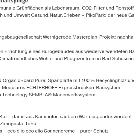
haftspflege
mmunale Grünflächen als Lebensraum, CO2-Filter und Rohstoff
sch und Umwelt Gesund.Natur.Erleben – PikoPark: der neue G
gsbaugesellschaft Wernigerode Masterplan-Projekt: nachhal
ten Errichtung eines Bürogebäudes aus wiederverwendeten Ba
Klimafreundliches Wohn- und Pflegezentrum in Bad Schussen
and OrganicBoard Pure: Spanplatte mit 100 % Recyclingholz 
ding Modulares ECHTERHOFF Expressbrücken-Bausystem
rch Technology SEMBLA® Mauerwerkssystem
ERKat – damit aus Kaminöfen saubere Wärmespender werden!
h Zahnpasta-Tabs
s – eco elio eco elio Sonnencreme – purer Schutz