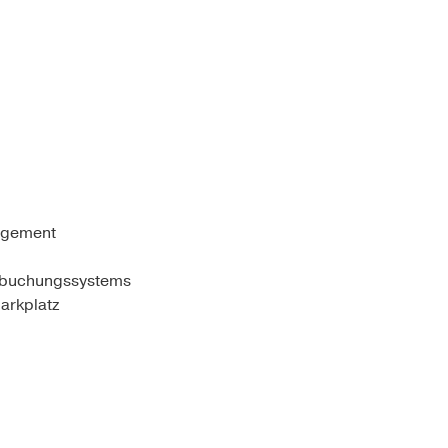
agement
umbuchungssystems
arkplatz