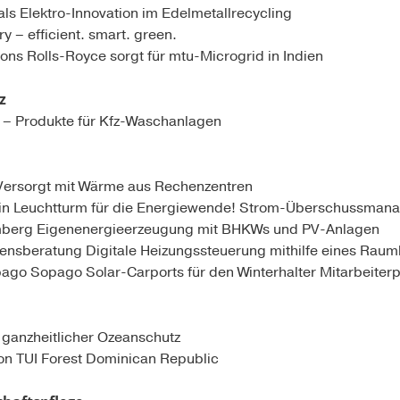
als Elektro-Innovation im Edelmetallrecycling
y – efficient. smart. green.
ions Rolls-Royce sorgt für mtu-Microgrid in Indien
z
 – Produkte für Kfz-Waschanlagen
Versorgt mit Wärme aus Rechenzentren
Ein Leuchtturm für die Energiewende! Strom-Überschussman
Bamberg Eigenenergieerzeugung mit BHKWs und PV-Anlagen
mensberatung Digitale Heizungssteuerung mithilfe eines Ra
pago Sopago Solar-Carports für den Winterhalter Mitarbeiterp
– ganzheitlicher Ozeanschutz
ion TUI Forest Dominican Republic