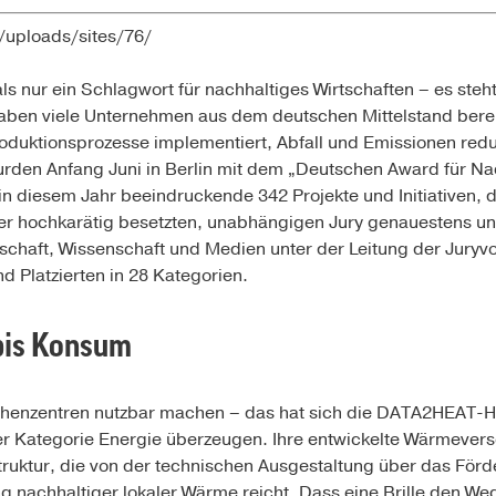
/uploads/sites/76/
 als nur ein Schlagwort für nachhaltiges Wirtschaften – es ste
 haben viele Unternehmen aus dem deutschen Mittelstand ber
oduktionsprozesse implementiert, Abfall und Emissionen reduz
wurden Anfang Juni in Berlin mit dem „Deutschen Award für Na
n diesem Jahr beeindruckende 342 Projekte und Initiativen, 
r hochkarätig besetzten, unabhängigen Jury genauestens u
schaft, Wissenschaft und Medien unter der Leitung der Juryv
d Platzierten in 28 Kategorien.
bis Konsum
nzentren nutzbar machen – das hat sich die DATA2HEAT-Hol
der Kategorie Energie überzeugen. Ihre entwickelte Wärmever
struktur, die von der technischen Ausgestaltung über das För
ung nachhaltiger lokaler Wärme reicht. Dass eine Brille den W