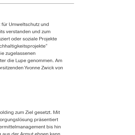
ht für Umweltschutz und
eits verstanden und zum
iert oder soziale Projekte
chhaltigkeitsprojekte“
die zugelassenen
nter die Lupe genommen. Am
orsitzenden Yvonne Zwick von
ding zum Ziel gesetzt. Mit
sorgungslösung präsentiert
dermittelmanagement bis hin
eg aus der Armut ebnen kann,