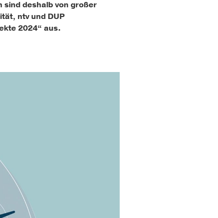
n sind deshalb von großer
ität, ntv und DUP
ekte 2024“ aus.