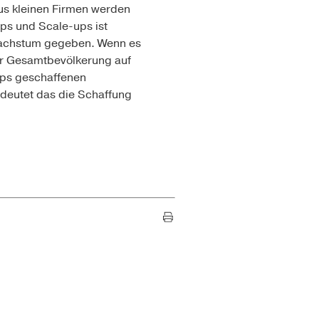
us kleinen Firmen werden
-ups und
Scale-ups
ist
bwachstum gegeben. Wenn es
r Gesamtbevölkerung auf
ups
geschaffenen
edeutet das die Schaffung