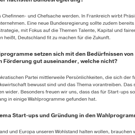
s Chef
innen- und Chefsache
werden. In Frankreich wirbt Präs
nternehmen. Eine neue Bundesregierung sollte zudem bereits
rategie, mit Fokus auf die Themen Talente, Kapital und faire
n heißt, Deutschland fit zu machen für die Zukunft.
iprogramme setzen sich mit den Bedürfnissen von 
 Förderung gut auseinander, welche nicht?
okratischen Partei mittlerweile Persönlichkeiten, die sich d
lkswirtschaft bewusst sind und das Thema vorantreiben. Das s
 wider. Besonders freuen wir uns, dass das für Start-ups s
gang in einige Wahlprogramme gefunden hat.
hema Start-ups und Gründung in den Wahlprogram
land und Europa unseren Wohlstand halten wollen, brauchen 