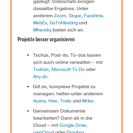
gezeigt: Videochats bringen
dasselbe Ergebnis. Unter
anderem
,
,
,
Zoom
Skype
Facetime
,
und
WebEx
GoToMeeting
bieten sich an.
Whereby
Projekte besser organisieren
Tschüs, Post-its: To-dos lassen
sich auch online verwalten – mit
,
oder
Todoist
Microsoft To Do
.
Any.do
Gilt es, komplexe Projekte zu
managen, helfen unter anderem
,
,
und
.
Asana
Hive
Trello
Wrike
Gemeinsam Dokumente
bearbeiten? Dann ab in die
Cloud – mit
,
Google Drive
oder
.
ownCloud
Dropbox