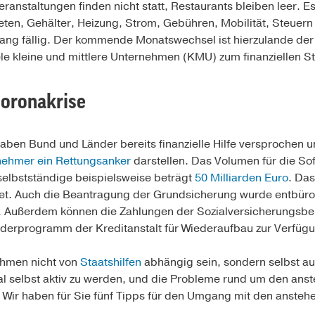
ranstaltungen finden nicht statt, Restaurants bleiben leer. E
eten, Gehälter, Heizung, Strom, Gebühren, Mobilität, Steuern 
ng fällig. Der kommende Monatswechsel ist hierzulande der e
ele kleine und mittlere Unternehmen (KMU) zum finanziellen S
 Coronakrise
ben Bund und Länder bereits finanzielle Hilfe versprochen
rnehmer ein Rettungsanker
darstellen. Das Volumen für die Sofo
elbstständige beispielsweise beträgt
50 Milliarden Euro
. Das
t. Auch die Beantragung der Grundsicherung wurde entbürokr
. Außerdem können die Zahlungen der Sozialversicherungsbe
rderprogramm der Kreditanstalt für Wiederaufbau zur Verfüg
ehmen nicht von
Staatshilfen
abhängig sein, sondern selbst a
einmal selbst aktiv zu werden, und die Probleme rund um den a
 Wir haben für Sie fünf Tipps für den Umgang mit den anste