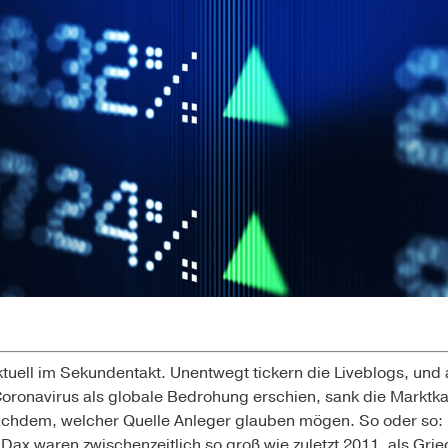
ell im Sekundentakt. Unentwegt tickern die Liveblogs, und 
 Coronavirus als globale Bedrohung erschien, sank die Marktka
 nachdem, welcher Quelle Anleger glauben mögen. So oder so: D
s Dax waren zwischenzeitlich so groß wie zuletzt 2011, als Grie