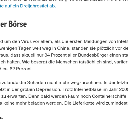
e auf ein Dreijahrestief ab.
der Börse
d um den Virus vor allem, als die ersten Meldungen von Infekt
enigen Tagen weit weg in China, standen sie plötzlich vor d
aus, dass aktuell nur 34 Prozent aller Bundesbürger einen st
ich halten. Wie besorgt die Menschen tatsächlich sind, variier
d es 62 Prozent.
erzulande die Schäden nicht mehr wegzurechnen. In der letzt
etzt in der großen Depression. Trotz Internetblase im Jahr 20
d zu erwarten. Denn bald werden kaum noch Containerschiff
na keine mehr beladen werden. Die Lieferkette wird zumindest 
“