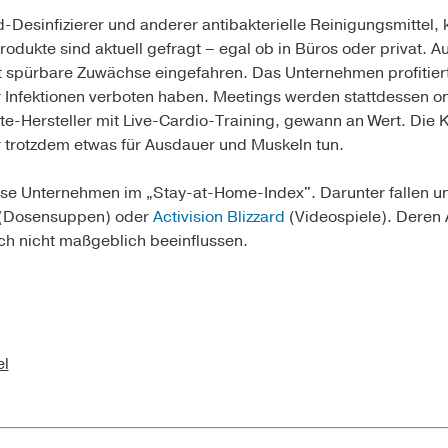
d-Desinfizierer und anderer antibakterielle Reinigungsmittel, 
rodukte sind aktuell gefragt – egal ob in Büros oder privat. 
t spürbare Zuwächse eingefahren. Das Unternehmen profitiert
r Infektionen verboten haben. Meetings werden stattdessen o
te-Hersteller mit Live-Cardio-Training, gewann an Wert. Die
r trotzdem etwas für Ausdauer und Muskeln tun.
e Unternehmen im „Stay-at-Home-Index". Darunter fallen u
(Dosensuppen) oder
Activision Blizzard
(Videospiele). Deren 
ch nicht maßgeblich beeinflussen.
el