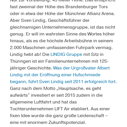
Nur zur Vorstellung: 45 Meter Höhe. Das entspricht
fast zweimal der Höhe des Brandenburger Tors
oder in etwa der Höhe der Münchner Allianz Arena.
Aber Sven Lindig, Geschäftsführer der
gleichnamigen Unternehmensgruppe, ist das nicht
genug. Er will im wahrsten Sinne des Wortes höher
hinaus, als es die höchste Arbeitsbühne in seinem
2.000 Maschinen umfassenden Fuhrpark vermag.
Lindig hebt ab! Die
LINDIG Gruppe
mit Sitz in
Thüringen ist ein Familienunternehmen mit 125-
jähriger Geschichte.
Was der Urgroßvater Albert
Lindig mit der Eröffnung einer Hufschmiede
begann, führt Sven Lindig seit 2011 erfolgreich fort
.
Ganz nach dem Motto „Hauptsache, es geht
aufwärts“ investiert er seit 2015 zudem in die
allgemeine Luftfahrt und hat das
Tochterunternehmen LIFT Air etabliert. Aus einer
fixen Idee wurde die ganz große Leidenschaft –
eine mit enormem Zukunftspotenzial.