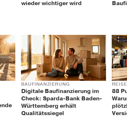
wieder wichtiger wird
Bauf
BAUFINANZIERUNG
REIS
Digitale Baufinanzierung im
88 Pu
Check: Sparda-Bank Baden-
Waru
ende
Württemberg erhält
plötz
Qualitätssiegel
Vers