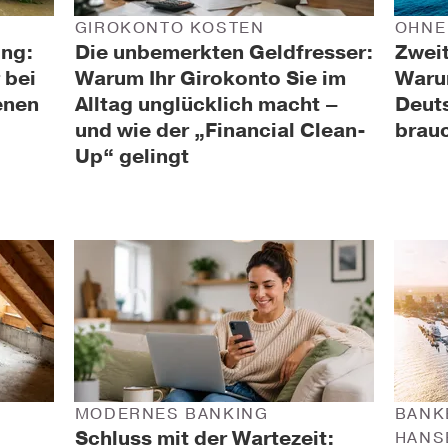
GIROKONTO KOSTEN
OHNE
ng:
Die unbemerkten Geldfresser:
Zweit
 bei
Warum Ihr Girokonto Sie im
Waru
enen
Alltag unglücklich macht –
Deuts
und wie der „Financial Clean-
brau
Up“ gelingt
MODERNES BANKING
BANK
Schluss mit der Wartezeit:
HANS