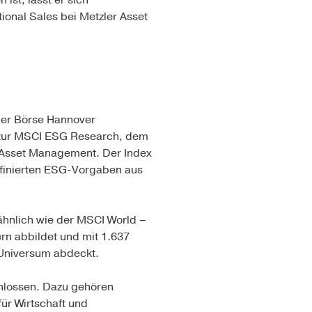
ist, lässt er sich
tional Sales bei Metzler Asset
 der Börse Hannover
entur MSCI ESG Research, dem
r Asset Management. Der Index
finierten ESG-Vor­gaben aus
ähnlich wie der MSCI World –
rn abbildet und mit 1.637
 Universum abdeckt.
hlossen. Dazu gehören
 für Wirtschaft und