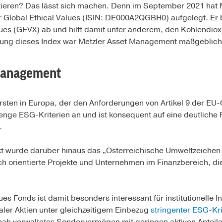
tieren? Das lässt sich machen. Denn im September 2021 hat
 Global Ethical Values (ISIN: DE000A2QGBH0) aufgelegt. Er b
alues (GEVX) ab und hilft damit unter anderem, den Kohlendi
lung dieses Index war Metzler Asset Management maßgeblich 
 Management
ersten in Europa, der den Anforderungen von Artikel 9 der E
renge ESG-Kriterien an und ist konsequent auf eine deutliche
.
kt wurde darüber hinaus das „Österreichische Umweltzeichen 
isch orientierte Projekte und Unternehmen im Finanzbereich, 
ues Fonds ist damit besonders interessant für institutionelle 
aler Aktien unter gleich­zeitigem Einbezug
stringenter ESG-Kri