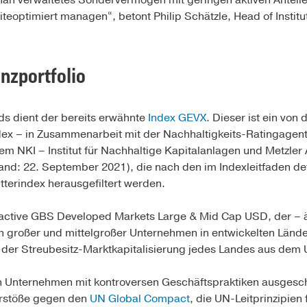
ah verwaltetes Sondervermögen mit geringen aktiven Anteilen 
ite­optimiert managen“, betont Philip Schätzle, Head of Institu
nzportfolio
ds dient der bereits erwähnte
Index GEVX
. Dieser ist ein von
index – in Zusammenarbeit mit der Nachhal­tigkeits-Ratingag
em NKI – Institut für Nachhaltige Kapitalanlagen und Metzle
nd: 22. September 2021), die nach den im Indexleitfaden de
erindex herausgefiltert werden.
olactive GBS Developed Markets Large & Mid Cap USD, der – 
n großer und mittelgroßer Unternehmen in entwickelten Lände
der Streubesitz-Marktkapitalisierung jedes Landes aus dem
en Unternehmen mit kontroversen Geschäftspraktiken ausgesc
erstöße gegen den
UN Global Compact
, die UN-Leitprinzi­pien