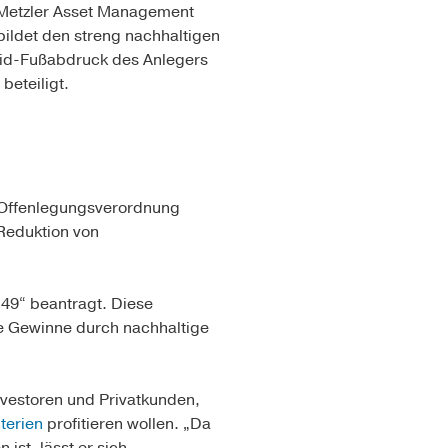
 Metzler Asset Management
ildet den streng nachhal­tigen
oxid-Fußabdruck des Anlegers
beteiligt.
U-Offenlegungsverordnung
 Reduktion von
49“ beantragt. Diese
die Gewinne durch nachhaltige
Investoren und Privatkunden,
terien
profitieren wollen. „Da