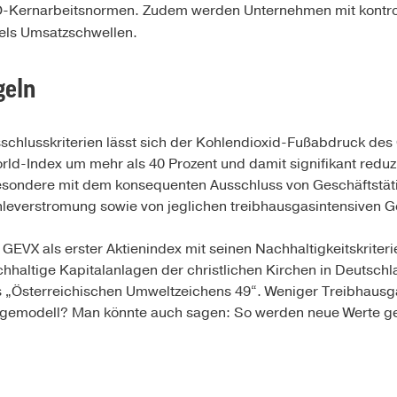
O-Kernarbeitsnormen. Zudem werden Unternehmen mit kontro
tels Umsatzschwellen.
geln
chlusskriterien lässt sich der Kohlen­dioxid-Fußabdruck d
ld-Index um mehr als 40 Prozent und damit signifikant reduz
sbesondere mit dem konsequenten Ausschluss von Geschäftstät
everstromung sowie von jeglichen treibhausgasintensiven Ge
 GEVX als erster Aktienindex mit seinen Nachhaltigkeitskriter
h­haltige Kapitalanlagen der christlichen Kirchen in Deutsch
es „Österreichischen Umweltzeichens 49“. Weniger Treibhaus
lagemodell? Man könnte auch sagen: So werden neue Werte g