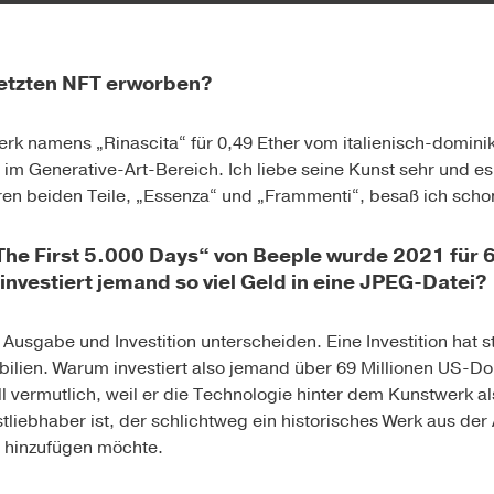
letzten NFT erworben?
erk namens „
Rinascita
“ für 0,49 Ether vom italienisch-domin
 im Generative-Art-Bereich. Ich liebe seine Kunst sehr und es 
ren beiden Teile, „Essenza“ und „Frammenti“, besaß ich scho
he First 5.000 Days“ von Beeple wurde 2021 für 6
investiert jemand so viel Geld in eine JPEG-Datei?
sgabe und Investition unterscheiden. Eine Investition hat st
bilien. Warum investiert also jemand über 69 Millionen US-Dol
l vermutlich, weil er die Technologie hinter dem Kunstwerk als 
liebhaber ist, der schlichtweg ein historisches Werk aus der
hinzufügen möchte.