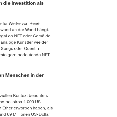
die Investition als
e für Werke von René
einwand an der Wand hängt.
 egal ob NFT oder Gemälde.
s analoge Künstler wie der
e Songs oder Quentin
ersteigern bedeutende NFT-
den Menschen in der
iellen Kontext beachten.
nd bei circa 4.000 US-
üh Ether erworben haben, als
und 69 Millionen US-Dollar