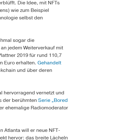
blüfft. Die Idee, mit NFTs
kens) wie zum Beispiel
hnologie selbst den
chmal sogar die
 an jedem Weiterverkauf mit
lattner 2019 für rund 110,7
en Euro erhalten.
Gehandelt
ckchain und über deren
nal hervorragend vernetzt und
us der berühmten
Serie „Bored
er ehemalige Radiomoderator
 Atlanta will er neue NFT-
ekt hervor: das breite Lächeln