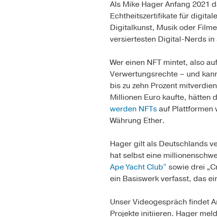
Als Mike Hager Anfang 2021 da
Echtheitszertifikate für digit
Digitalkunst, Musik oder Film
versiertesten Digital-Nerds i
Wer einen NFT mintet, also au
Verwertungsrechte – und kann
bis zu zehn Prozent mitverdie
Millionen Euro kaufte, hätten 
werden NFTs
auf Plattformen
Währung Ether.
Hager gilt als Deutschlands ve
hat selbst eine millionensch
Ape Yacht Club“
sowie drei „C
ein Basiswerk verfasst, das ei
Unser Videogespräch findet A
Projekte initiieren. Hager me