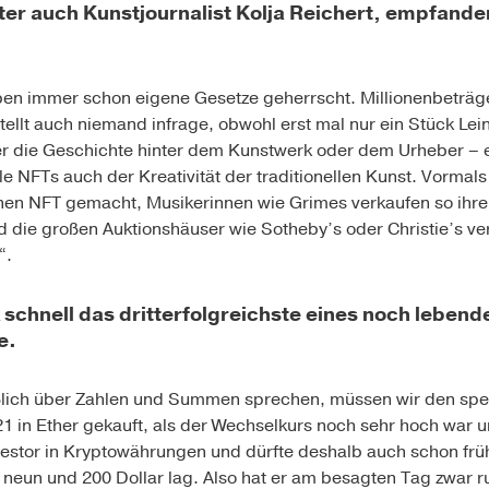
er auch Kunstjournalist Kolja Reichert, empfanden 
ben immer schon eigene Gesetze geherrscht. Millionenbeträg
tellt auch niemand infrage, obwohl erst mal nur ein Stück L
r die Geschichte hinter dem Kunstwerk oder dem Urheber –
e NFTs auch der Kreativität der traditionellen Kunst. Vormal
inen NFT gemacht, Musikerinnen wie Grimes verkaufen so ihr
d die großen Auktionshäuser wie Sotheby’s oder Christie’s v
“.
schnell das dritterfolgreichste eines noch leben
e.
lich über Zahlen und Summen sprechen, müssen wir den spez
1 in Ether gekauft, als der Wechselkurs noch sehr hoch war u
hinvestor in Kryptowährungen und dürfte deshalb auch schon fr
neun und 200 Dollar lag. Also hat er am besagten Tag zwar r