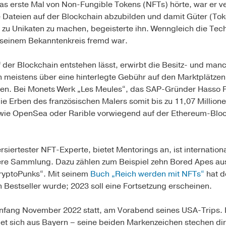
s erste Mal von Non-Fungible Tokens (NFTs) hörte, war er ver
ale Dateien auf der Blockchain abzubilden und damit Güter (To
e zu Unikaten zu machen, begeisterte ihn. Wenngleich die Tec
n seinem Bekanntenkreis fremd war.
f der Blockchain entstehen lässt, erwirbt die Besitz- und man
 meistens über eine hinterlegte Gebühr auf den Marktplätzen
nen. Bei Monets Werk „Les Meules“, das SAP-Gründer Hasso P
die Erben des französischen Malers somit bis zu 11,07 Million
 wie OpenSea oder Rarible vorwiegend auf der Ethereum-Blo
rsiertester NFT-Experte, bietet Mentorings an, ist internatio
were Sammlung. Dazu zählen zum Beispiel zehn Bored Apes a
ryptoPunks“. Mit seinem
Buch „Reich werden mit NFTs“
hat d
n Bestseller wurde; 2023 soll eine Fortsetzung erscheinen.
nfang November 2022 statt, am Vorabend seines USA-Trips. In
ldet sich aus Bayern – seine beiden Markenzeichen stechen dir