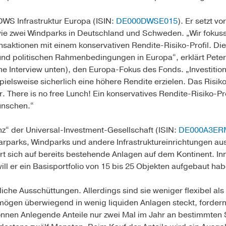
 DWS Infrastruktur Europa (ISIN:
DE000DWSE015
). Er setzt vo
e zwei Windparks in Deutschland und Schweden. „Wir fokuss
nsaktionen mit einem konservativen Rendite-Risiko-Profil. Die
n und politischen Rahmenbedingungen in Europa“, erklärt Pet
he Interview unten), den Europa-Fokus des Fonds. „Investitio
ielsweise sicherlich eine höhere Rendite erzielen. Das Risik
There is no free Lunch! Ein konservatives Rendite-Risiko-Prof
ünschen.“
“ der Universal-Investment-Gesellschaft (ISIN:
DE000A3ER
larparks, Windparks und andere Infrastruktureinrichtungen a
rt sich auf bereits bestehende Anlagen auf dem Kontinent. Inn
ll er ein Basisportfolio von 15 bis 25 Objekten aufgebaut hab
iche Ausschüttungen. Allerdings sind sie weniger flexibel al
mögen überwiegend in wenig liquiden Anlagen steckt, fordern
nen Anlegende Anteile nur zwei Mal im Jahr an bestimmten S