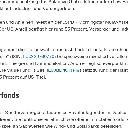
e Zusammensetzung des Solactive Global Infrastructure Low Ear
auf Industrie- und Versorgertiteln.
tien und Anleihen investiert der „SPDR Morningstar MulW-Asse
 Der US-Anteil beträgt hier rund 55 Prozent. Versorger und Ind
gement die Titelauswahl überlässt, findet ebenfalls verschied
ure“ (ISIN:
LU0329760770
) beispielsweise investiert vor allem
ort, Energie und Kommunikation. Auch er legt schwerpunktm
ure Value Fund“ (ISIN:
IE00BD4GTR49
) setzt zu rund der Hälf
 Prozent auf US-Titel.
rfonds
tur-Sondervermögen erlauben es Privatanlegenden in Deutschl
stieren. Sie funktionieren ähnlich wie offene Immobilienfonds
ispiel an Sachwerten wie Wind- und Solarparks beteiligen.