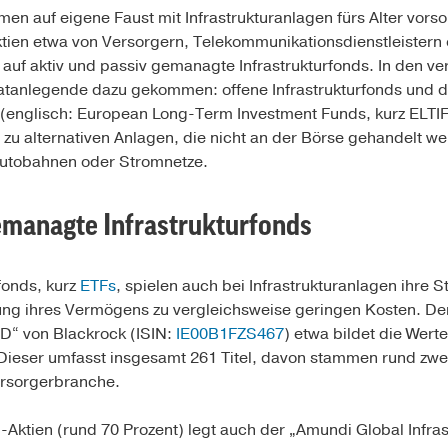
n auf eigene Faust mit Infrastrukturanlagen fürs Alter vor
Aktien etwa von Versorgern, Telekommunikationsdienstleister
auf aktiv und passiv gemanagte Infrastrukturfonds. In den v
ivatanlegende dazu gekommen: offene Infrastrukturfonds und
s (englisch: European Long-Term Investment Funds, kurz ELTI
zu alternativen Anlagen, die nicht an der Börse gehandelt w
Autobahnen oder Stromnetze.
emanagte Infrastrukturfonds
fonds, kurz
ETFs
, spielen auch bei Infrastrukturanlagen ihre 
ung ihres Vermögens zu vergleichsweise geringen Kosten. Der
SD“ von Blackrock (ISIN:
IE00B1FZS467
) etwa bildet die Wer
 Dieser umfasst insgesamt 261 Titel, davon stammen rund zwe
ersorgerbranche.
-Aktien (rund 70 Prozent) legt auch der „Amundi Global Infra