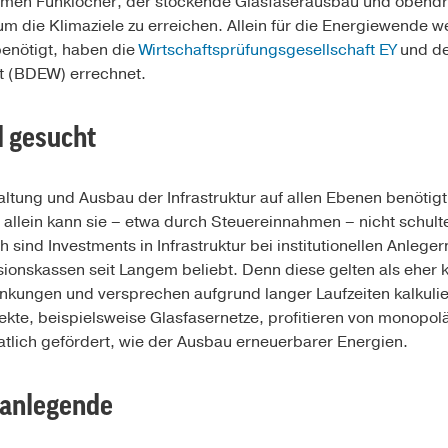
ommen Funklöcher, der stockende Glasfaserausbau und obend
 die Klimaziele zu erreichen. Allein für die Energiewende w
benötigt, haben die
Wirtschaftsprüfungsgesellschaft EY
und de
t (BDEW) errechnet.
d gesucht
ltung und Ausbau der Infrastruktur auf allen Ebenen benötig
allein kann sie – etwa durch Steuereinnahmen – nicht schult
ch sind Investments in Infrastruktur bei institutionellen Anleg
onskassen seit Langem beliebt. Denn diese gelten als eher k
nkungen und versprechen aufgrund langer Laufzeiten kalkulie
te, beispielsweise Glasfasernetze, profitieren von monopol
atlich gefördert, wie der Ausbau erneuerbarer Energien.
atanlegende