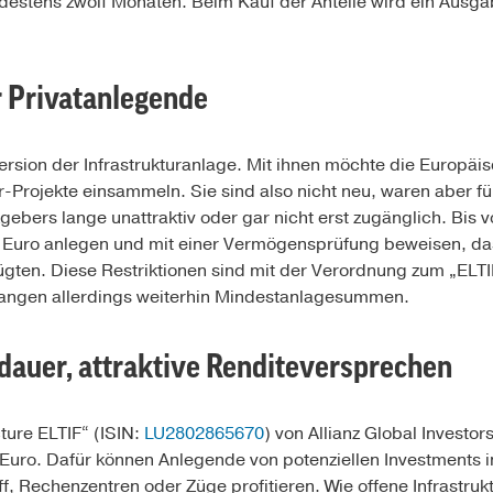
destens zwölf Monaten. Beim Kauf der Anteile wird ein Ausga
ür Privatanlegende
ersion der Infrastrukturanlage. Mit ihnen möchte die Europäi
tur-Projekte einsammeln. Sie sind also nicht neu, waren aber 
ebers lange unattraktiv oder gar nicht erst zugänglich. Bis 
 Euro anlegen und mit einer Vermögensprüfung beweisen, da
gten. Diese Restriktionen sind mit der Verordnung zum „ELTI
langen allerdings weiterhin Mindestanlagesummen.
dauer, attraktive Renditeversprechen
cture ELTIF“ (ISIN:
LU2802865670
) von Allianz Global Investor
Euro. Dafür können Anlegende von potenziellen Investments i
f, Rechenzentren oder Züge profitieren. Wie offene Infrastr