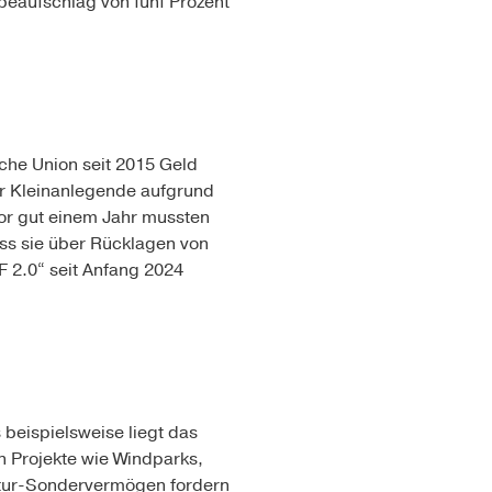
beaufschlag von fünf Prozent
sche Union seit 2015 Geld
für Kleinanlegende aufgrund
vor gut einem Jahr mussten
ss sie über Rücklagen von
F 2.0“ seit Anfang 2024
s beispielsweise liegt das
n Projekte wie Windparks,
uktur-Sondervermögen fordern