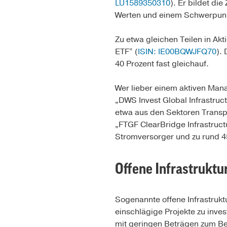
LU1589350310
). Er bildet di
Werten und einem Schwerpunkt 
Zu etwa gleichen Teilen in Ak
ETF“ (
ISIN: IE00BQWJFQ70
).
40 Prozent fast gleichauf.
Wer lieber einem aktiven Mana
„DWS Invest Global Infrastruct
etwa aus den Sektoren Transp
„FTGF ClearBridge Infrastruct
Stromversorger und zu rund 45
Offene Infrastruktu
Sogenannte offene Infrastruk
einschlägige Projekte zu inve
mit geringen Beträgen zum Be