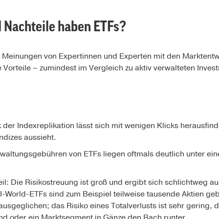
d Nachteile haben ETFs?
e Meinungen von Expertinnen und Experten mit den Marktent
 Vorteile – zumindest im Vergleich zu aktiv verwalteten Inves
er Indexreplikation lässt sich mit wenigen Klicks herausfind
dizes aussieht.
waltungsgebühren von ETFs liegen oftmals deutlich unter ei
eil: Die Risikostreuung ist groß und ergibt sich schlichtweg au
-World-ETFs sind zum Beispiel teilweise tausende Aktien ge
usgeglichen; das Risiko eines Totalverlusts ist sehr gering, 
and oder ein Marktsegment in Gänze den Bach runter.