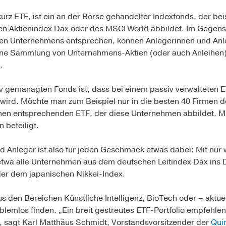
rz ETF, ist ein an der Börse gehandelter Indexfonds, der bei
n Aktienindex Dax oder des MSCI World abbildet. Im Gegensat
nen Unternehmens entsprechen, können Anlegerinnen und Anle
eine Sammlung von Unternehmens-Aktien (oder auch Anleihen)
.
 gemanagten Fonds ist, dass bei einem passiv verwalteten ETF 
t wird. Möchte man zum Beispiel nur in die besten 40 Firmen
inen entsprechenden ETF, der diese Unternehmen abbildet. M
n beteiligt.
d Anleger ist also für jeden Geschmack etwas dabei: Mit nur 
etwa alle Unternehmen aus dem deutschen Leitindex Dax ins
er dem japanischen Nikkei-Index.
 den Bereichen Künstliche Intelligenz, BioTech oder – aktue
oblemlos finden. „Ein breit gestreutes ETF-Portfolio empfehle
, sagt Karl Matthäus Schmidt, Vorstandsvorsitzender der
Quir