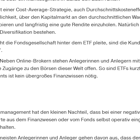
 einer Cost-Average-Strategie, auch Durchschnittskosteneffe
ichkeit, über den Kapitalmarkt an den durchschnittlichen W
ipieren und langfristig eine gute Rendite einzuholen. Natürlich
iversifikation bestehen.
ht die Fondsgesellschaft hinter dem ETF pleite, sind die Kun
“.
 Neben Online-Brokern stehen Anlegerinnen und Anlegern mitt
 Zugänge zu den Börsen dieser Welt offen. So sind ETFs kurzf
nts ist kein übergroßes Finanzwissen nötig.
smanagement hat den kleinen Nachteil, dass bei einer negati
rte aus dem Finanzwesen oder vom Fonds selbst operativ ein
halten.
meisten Anlegerinnen und Anleger gehen davon aus, dass der