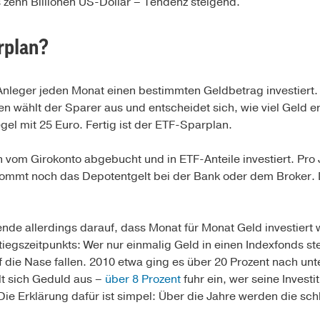
 zehn Billionen US-Dollar – Tendenz steigend.
rplan?
nleger jeden Monat einen bestimmten Geldbetrag investiert. D
n wählt der Sparer aus und entscheidet sich, wie viel Geld er
gel mit 25 Euro. Fertig ist der ETF-Sparplan.
 vom Girokonto abgebucht und in ETF-Anteile investiert. Pro
kommt noch das Depotentgelt bei der Bank oder dem Broker. 
ende allerdings darauf, dass Monat für Monat Geld investiert 
tiegszeitpunkts: Wer nur einmalig Geld in einen Indexfonds ste
 die Nase fallen. 2010 etwa ging es über 20 Prozent nach unte
t sich Geduld aus –
über 8 Prozent
fuhr ein, wer seine Investi
e Erklärung dafür ist simpel: Über die Jahre werden die sch