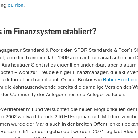
sung
quirion
.
s im Finanzsystem etabliert?
ingagentur Standard & Poors den SPDR Standards & Poor’s 50
uf, ehe der Trend im Jahr 1999 auch auf den asiatischen und 
Aus heutiger Sicht ist es eigentlich undenkbar, aber bis zum
boten – wohl zur Freude einiger Finanzmanager, die aktiv ve
e Internet und somit auch Online-Broker wie
Robin Hood ode
 um die Jahrtausendwende bereits die damalige Version des W
 der Community der Anlegerinnen und Anleger zu teilen.
ertriebler mit und versuchten die neuen Möglichkeiten der 
en 2002 weltweit bereits 246 ETFs gehandelt. Mit dem zun
men wurde der Markt auch in der breiten Öffentlichkeit beka
64 Börsen in 51 Ländern gehandelt wurden. 2021 lag laut Bloo