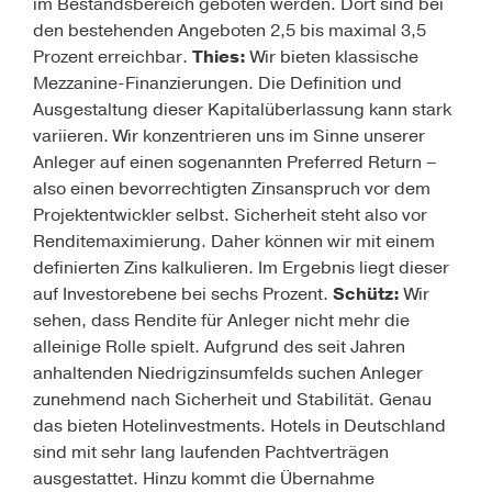
im Bestandsbereich ­geboten werden. Dort sind bei
den bestehenden ­Angeboten 2,5 bis maximal 3,5
Prozent erreichbar.
Thies:
Wir bieten klassische
Mezzanine-Finan­zie­rungen. Die Definition und
Ausgestaltung dieser Kapi­talüberlassung kann stark
variieren. Wir konzen­trieren uns im Sinne unserer
Anleger auf einen so­genannten Preferred Return –
also einen bevorrechtigten Zinsanspruch vor dem
Projektentwickler selbst. Sicherheit steht also vor
Renditemaximierung. Daher können wir mit einem
definierten Zins kalkulieren. Im Ergebnis liegt dieser
auf Investorebene bei sechs Prozent.
Schütz:
Wir
sehen, dass Rendite für Anleger nicht mehr die
alleinige Rolle spielt. Aufgrund des seit Jahren
anhaltenden Niedrigzinsumfelds suchen Anleger
zunehmend nach Sicherheit und Stabilität. Genau
das bieten Hotelinvestments. Hotels in Deutschland
sind mit sehr lang laufenden Pachtverträgen
ausgestattet. Hinzu kommt die Übernahme