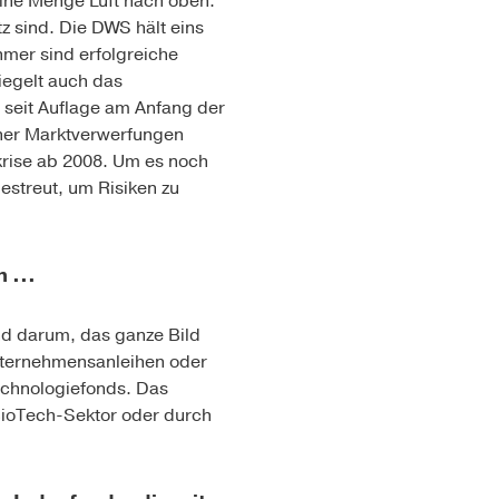
eine Menge Luft nach oben.
tz sind. Die DWS hält eins
hmer sind erfolgreiche
iegelt auch das
r seit Auflage am Anfang der
cher Marktverwerfungen
krise ab 2008. Um es noch
gestreut, um Risiken zu
 ...
d darum, das ­ganze Bild
nternehmensanleihen oder
echnologiefonds. Das
BioTech-Sektor oder durch