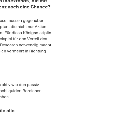
o Indexfonds, die mit
enz noch eine Chance?
 Diese müssen gegenüber
ten, die nicht nur Aktien
. Für diese Königsdisziplin
spiel für den Vorteil des
s-Research notwendig macht.
sich vermehrt in Richtung
 aktiv wie den passiv
ochliqui­den Bereichen
schen.
le alle