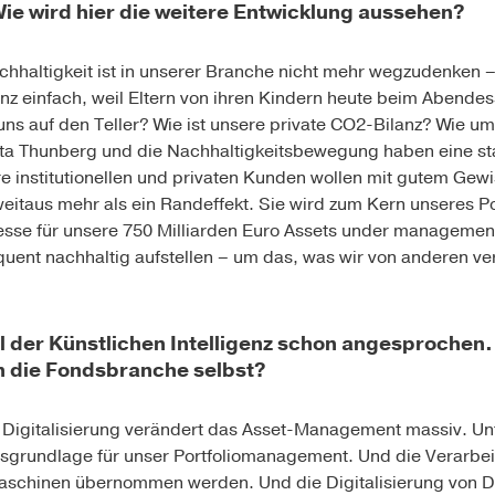
ie wird hier die weitere Entwicklung aussehen?
haltigkeit ist in unserer Branche nicht mehr wegzudenken – i
z einfach, weil Eltern von ihren Kindern heute beim Abende
ns auf den Teller? Wie ist unsere private CO2-Bilanz? Wie u
eta Thunberg und die Nachhaltigkeitsbewegung haben eine sta
re institutionellen und privaten Kunden wollen mit gutem Ge
weitaus mehr als ein Randeffekt. Sie wird zum Kern unse­res 
esse für unsere 750 Milliarden Euro Assets under manageme
ent nachhaltig aufstellen – um das, was wir von anderen ver
l der Künstlichen Intelligenz schon angesprochen. 
n die Fondsbranche selbst?
e Digitalisierung verändert das Asset-Management massiv. U
sgrundlage für unser Portfoliomanagement. Und die Verarbei
schinen übernommen werden. Und die Digitalisierung von D