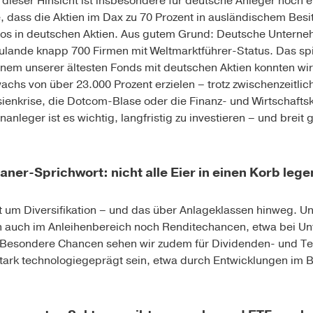
 dieser Hinsicht ist insbesondere für deutsche Anleger noch 
e, dass die Aktien im Dax zu 70 Prozent in ausländischem Besi
lios in deutschen Aktien. Aus gutem Grund: Deutsche Unterne
zulande knapp 700 Firmen mit Weltmarktführer-Status. Das sp
einem unserer ältesten Fonds mit deutschen Aktien konnten wi
chs von über 23.000 Prozent erzielen – trotz zwischenzeitli
ienkrise, die Dotcom-Blase oder die Finanz- und Wirtschafts
­anleger ist es wichtig, langfristig zu investieren – und breit 
ner-Sprichwort: nicht alle Eier in einen Korb legen
 um Diversifikation – und das über Anlageklassen hinweg. Un
h auch im Anleihenbereich noch Renditechancen, etwa bei U
. Besondere Chancen sehen wir zudem für Dividenden- und T
ark technologiegeprägt sein, etwa durch Entwicklungen im 