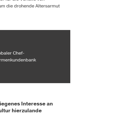
r um die drohende Altersarmut
obaler Chef-
 Firmenkundenbank
tiegenes Interesse an
ultur hierzulande