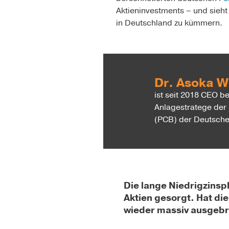
Aktieninvest­ments – und sieht
in Deutschland zu kümmern.
Dr. Asoka 
ist seit 2018 CEO b
Anlagestra­tege de
(PCB) der Deutsch
Die lange Niedrigzins­p
Aktien gesorgt. Hat di
wieder massiv ausgeb