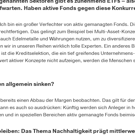
n genannten Sektoren gibt es zunehmend ETFs – als
fwarten. Haben aktive Fonds gegen diese Konkurr
. Ich bin ein großer Verfechter von aktiv gemanagten Fonds.
echtfertigen. Das gelingt zum Beispiel bei Multi-Asset-Konzep
auch Edelmetalle und Währungen nutzen, um zu diversifizieren
ir in unseren Reihen wirklich tolle Experten. Ein anderes Bei
st die Kreditselektion, die ein tief greifendes Unternehmen
wert aktiver Konzepte nicht aufzeigen, werden die Menschen 
n allgemein sinken?
bereits einen Abbau der Margen beobachten. Das gilt für den
nn es auch so ausdrücken: Künftig werden sich Anleger in h
en und in speziellen Bereichen aktiv gemanagte Fonds beimi
bleiben: Das Thema Nachhaltigkeit prägt mittlerwei