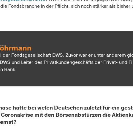
 die Fondsbranche in der Pflicht, sich noch stärker als bishe
Wöhrmann
ei der Fondsgesellschaft DWS. Zuvor war er unter anderem gl
r DWS und Leiter des Privatkundengeschäfts der Privat- und
en Bank
hase hatte bei vielen Deutschen zuletzt für ein ges
e Corona­krise mit den Börsenabstürzen die Aktienk
remst?