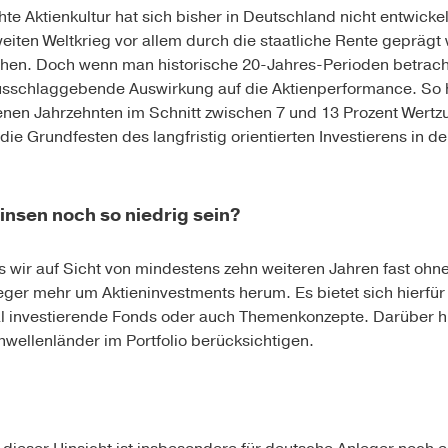
te Aktienkultur hat sich bisher in Deutschland nicht entwick
iten Weltkrieg vor allem durch die staatliche Rente geprägt
sehen. Doch wenn man historische 20-Jahres-Perioden betracht
usschlaggebende Auswirkung auf die Aktienperformance. So 
nen Jahrzehnten im Schnitt zwischen 7 und 13 Prozent Wertzu
ie Grundfesten des langfristig orientierten Investierens in de
insen noch so niedrig sein?
s wir auf Sicht von mindestens zehn weiteren Jahren fast o
er mehr um Aktien­investments herum. Es bietet sich hierfür
nal investierende Fonds oder auch Themenkonzepte. Darüber h
wellenländer im Portfolio berücksichtigen.