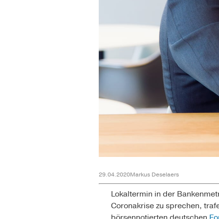
29.04.2020
Markus Deselaers
Lokaltermin in der Bankenmetr
Coronakrise zu sprechen, tr
börsennotierten deutschen
Fo