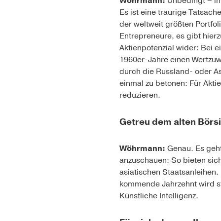
Wöhrmann:
Unbedingt – in
Es ist eine traurige Tatsach
der weltweit größten Portfo
Entrepreneure, es gibt hier
Aktienpotenzial wider: Bei 
1960er-Jahre einen Wertzuwa
durch die Russland- oder As
einmal zu betonen: Für Aktien
reduzieren.
Getreu dem alten Börsia
Wöhrmann:
Genau. Es geht
anzuschauen: So bieten sic
asiatischen Staatsanleihen
kommende Jahrzehnt wird st
Künstliche Intelligenz.