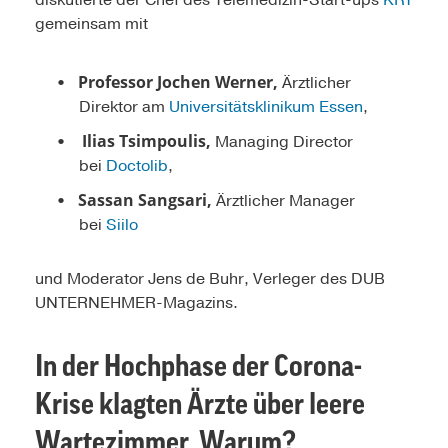
diskutierte der Chef des Telemedizin-Start-ups
KRY
gemeinsam mit
Professor Jochen Werner,
Ärztlicher
Direktor am
Universitätsklinikum Essen
,
Ilias Tsimpoulis,
Managing Director
bei
Doctolib
,
Sassan Sangsari,
Ärztlicher Manager
bei
Siilo
und Moderator Jens de Buhr, Verleger des DUB
UNTERNEHMER-Magazins.
In der Hochphase der Corona-
Krise klagten Ärzte über leere
Wartezimmer. Warum?