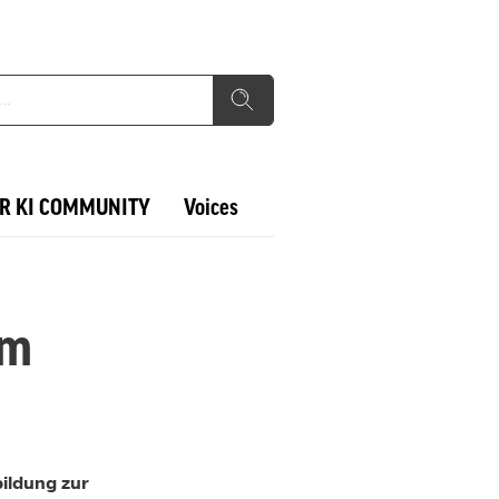
R KI COMMUNITY
Voices
um
bildung zur