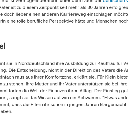
. Sie ist Vermögensberaterin unter dem Dach der
deutschen
 Vater ist zu diesem Zeitpunkt seit mehr als 30 Jahren erfolgr
sie doch lieber einen anderen Karriereweg einschlagen möchte
in eine tolle berufliche Perspektive hätte und Menschen noch
el
nt sie in Norddeutschland ihre Ausbildung zur Kauffrau für 
g. Die Entscheidung, nicht in der Direktion des Vaters die 
 einfach raus aus ihrer Komfortzone, erklärt sie. Für Klein bie
 zu stehen. Ihre Mutter und ihr Vater unterstützen sie bei ihre
t fortan die Welt der Finanzen ihren Alltag. Der Einstieg geli
siert, saugt sie das Wissen auf wie ein Schwamm. "Etwas ande
kommt, dass die Eltern ihr schon in jungen Jahren klargemacht 
haben.