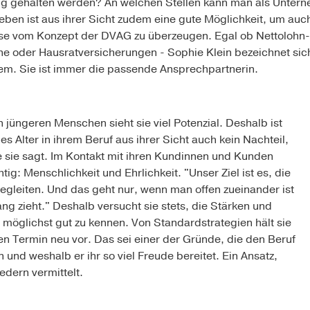
stig gehalten werden? An welchen Stellen kann man als Unter
ben ist aus ihrer Sicht zudem eine gute Möglichkeit, um auch
e vom Konzept der DVAG zu überzeugen. Egal ob Nettolohn-O
ne oder Hausratversicherungen - Sophie Klein bezeichnet sic
em. Sie ist immer die passende Ansprechpartnerin.
 jüngeren Menschen sieht sie viel Potenzial. Deshalb ist
es Alter in ihrem Beruf aus ihrer Sicht auch kein Nachteil,
e sie sagt. Im Kontakt mit ihren Kundinnen und Kunden
ig: Menschlichkeit und Ehrlichkeit. "Unser Ziel ist es, die
gleiten. Und das geht nur, wenn man offen zueinander ist
 zieht." Deshalb versucht sie stets, die Stärken und
öglichst gut zu kennen. Von Standardstrategien hält sie
den Termin neu vor. Das sei einer der Gründe, die den Beruf
nd weshalb er ihr so viel Freude bereitet. Ein Ansatz,
edern vermittelt.