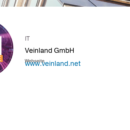
IT
Veinland GmbH
Webseite
www.veinland.net