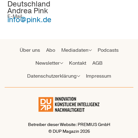
Deutschland
Andrea Pink
E-Mail
info@pink.de
Über uns
Abo
Mediadaten
Podcasts
Newsletter
Kontakt
AGB
Datenschutzerklärung
Impressum
Betreiber dieser Website: PREMIUS GmbH
© DUP Magazin 2026