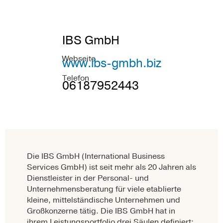
IBS GmbH
Webseite
www.ibs-gmbh.biz
Telefon
06187952443
Die IBS GmbH (International Business
Services GmbH) ist seit mehr als 20 Jahren als
Dienstleister in der Personal- und
Unternehmensberatung für viele etablierte
kleine, mittelständische Unternehmen und
Großkonzerne tätig. Die IBS GmbH hat in
ihrem Leistungsportfolio drei Säulen definiert: