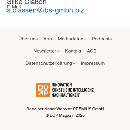
Silke Claßen
E-Mail
s.classen@ibs-gmbh.biz
Über uns
Abo
Mediadaten
Podcasts
Newsletter
Kontakt
AGB
Datenschutzerklärung
Impressum
Betreiber dieser Website: PREMIUS GmbH
© DUP Magazin 2026