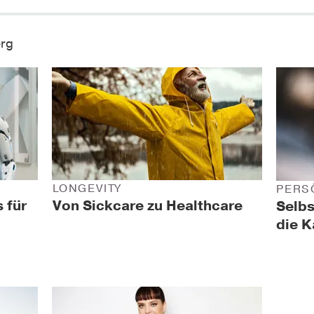
erg
LONGEVITY
PERS
 für
Von Sickcare zu Healthcare
Selbs
die K