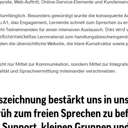
srate, Web‑Auftritt, Online‑Service‑Elemente und Kundenser
lumfänglich. Besonders gewürdigt wurde die konsequente Au
A1, das Engagement, Lernende schnell zum Sprechen zu erm
Dies wird 
t Teilnehmenden für einen intensiven Austausch.
lbstentwickelt
es Lernmaterial zum handlungsbeschwingende
rden die übersichtliche Website, die klare Kursstruktur sowi
nicht nur Mittel zur Kommunikation, sondern Mittel zur Integrat
alität und Sprachvermittlung miteinander verschmelzen.
szeichnung bestärkt uns in uns
üh zum freien Sprechen zu bef
 Support, kleinen Gruppen und 