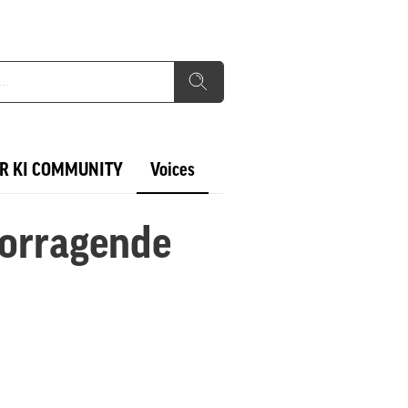
R KI COMMUNITY
Voices
vorragende