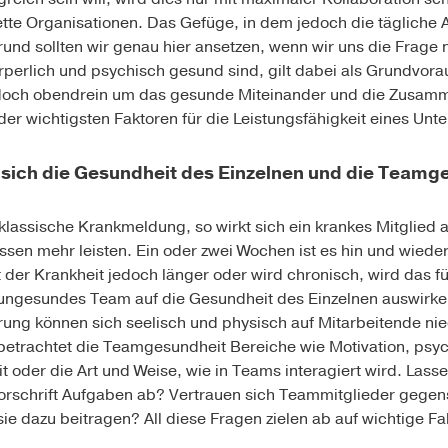
tte Organisationen. Das Gefüge, in dem jedoch die tägliche Ar
und sollten wir genau hier ansetzen, wenn wir uns die Frage 
rperlich und psychisch gesund sind, gilt dabei als Grundvora
doch obendrein um das gesunde Miteinander und die Zusam
 der wichtigsten Faktoren für die Leistungsfähigkeit eines Un
 sich die Gesundheit des Einzelnen und die Teamg
 klassische Krankmeldung, so wirkt sich ein krankes Mitglied
en mehr leisten. Ein oder zwei Wochen ist es hin und wieder
t der Krankheit jedoch länger oder wird chronisch, wird das 
ungesundes Team auf die Gesundheit des Einzelnen auswirke
ung können sich seelisch und physisch auf Mitarbeitende nie
betrachtet die Teamgesundheit Bereiche wie Motivation, psyc
t oder die Art und Weise, wie in Teams interagiert wird. Lass
Vorschrift Aufgaben ab? Vertrauen sich Teammitglieder gegens
e dazu beitragen? All diese Fragen zielen ab auf wichtige F