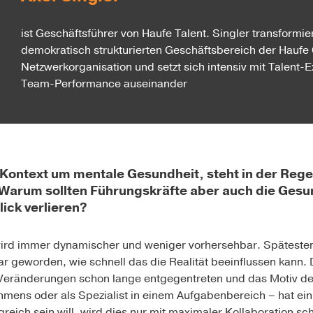
ist Geschäftsführer von Haufe Talent. Singler transformie
demokratisch strukturierten Geschäftsbereich der Haufe 
Netzwerkorganisation und setzt sich intensiv mit Talent-
Team-Performance auseinander
 Kontext um mentale Gesundheit, steht in der Rege
 Warum sollten Führungskräfte aber auch die Gesu
ick verlieren?
wird immer dynamischer und weniger vorhersehbar. Späteste
ar geworden, wie schnell das die Realität beeinflussen kann.
eränderungen schon lange entgegentreten und das Motiv des
hmens oder als Spezialist in einem Aufgabenbereich – hat ein 
eich sein will, wird dies nur mit maximaler Kollaboration scha