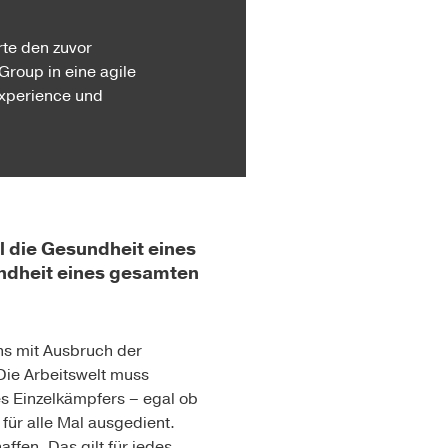
rte den zuvor
Group in eine agile
Experience und
l die Gesundheit eines
ndheit eines gesamten
ns mit Ausbruch der
 Die Arbeitswelt muss
 Einzelkämpfers – egal ob
für alle Mal ausgedient.
ffen. Das gilt für jedes