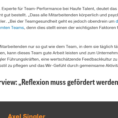
, Experte für Team-Performance bei Haufe Talent, deutet das 
t gut bestellt. „Dass alle Mitar­beitenden körperlich und psych
ler. „Bei der Teamgesundheit geht es jedoch obendrein um
d
amten Teams
, denn dies stellt einen der wichtigsten Faktoren 
tarbeitenden nur so gut wie dem Team, in dem sie täglich täti
hen, kann dieses Team gute Arbeit leisten und zum Unterneh
ngler Führungskräften, eine wertschätzende Feedbackkultur zu 
til zu pflegen und das Wir-Gefühl durch gemeinsame Aktivitä
erview:
„Reflexion muss gefördert werden
Axel Singler