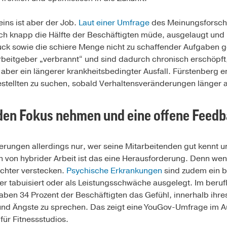
ns ist aber der Job.
Laut einer Umfrage
des Meinungsforschu
sich knapp die Hälfte der Beschäftigten müde, ausgelaugt und
uck sowie die schiere Menge nicht zu schaffender Aufgaben 
beitgeber „verbrannt“ und sind dadurch chronisch erschöpft, 
ber ein längerer krankheitsbedingter Ausfall. Fürstenberg e
stellten zu suchen, sobald Verhaltensveränderungen länger a
den Fokus nehmen und eine offene Feedb
erungen allerdings nur, wer seine Mitarbeitenden gut kennt 
en von hybrider Arbeit ist das eine Herausforderung. Denn wen
ichter verstecken.
Psychische Erkrankungen
sind zudem ein b
r tabuisiert oder als Leistungsschwäche ausgelegt. Im beruf
haben 34 Prozent der Beschäftigten das Gefühl, innerhalb ihr
 und Ängste zu sprechen. Das zeigt eine YouGov-Umfrage im 
für Fitnessstudios.