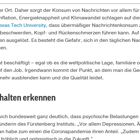
öner Ort. Daher sorgt der Konsum von Nachrichten vor allem fü
nflation, Energieknappheit und Klimawandel schlagen auf di
exas Tech University
, dass übermäßiger Nachrichtenkonsum 
beschwerden, Kopf- und Rückenschmerzen führen kann. Auf
n ausgelöst. Es besteht die Gefahr, sich in den täglichen Na
nen.
t beschäftigt – egal ob es die weltpolitische Lage, familiäre
auf den Job. Irgendwann kommt der Punkt, an dem man die Ge
 mehr ausblenden kann und die Qualität leidet.
halten erkennen
 sich bundesweit ganz deutlich, dass psychische Belastunge
ünderin des Fürstenberg Instituts. „Vor allem Depressionen
an habe zum einen die Coronapandemie ihren Anteil. „Zudem 
fröhlich und optimistisch in die Zukunft.“