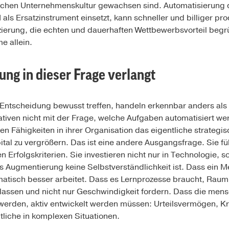
fischen Unternehmenskultur gewachsen sind. Automatisierung d
KI als Ersatzinstrument einsetzt, kann schneller und billiger p
enzierung, die echten und dauerhaften Wettbewerbsvorteil begr
e allein.
ng in dieser Frage verlangt
 Entscheidung bewusst treffen, handeln erkennbar anders als 
tiativen nicht mit der Frage, welche Aufgaben automatisiert w
n Fähigkeiten in ihrer Organisation das eigentliche strategis
pital zu vergrößern. Das ist eine andere Ausgangsfrage. Sie f
 Erfolgskriterien. Sie investieren nicht nur in Technologie, so
s Augmentierung keine Selbstverständlichkeit ist. Dass ein 
tomatisch besser arbeitet. Dass es Lernprozesse braucht, Raum
ulassen und nicht nur Geschwindigkeit fordern. Dass die mensc
 werden, aktiv entwickelt werden müssen: Urteilsvermögen, Kr
tliche in komplexen Situationen.