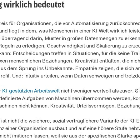
wirklich bedeutet
eis für Organisationen, die vor Automatisierung zurückschreck
d liegt in dem, was Menschen in einer KI-Welt wirklich leis
st überragend darin, Muster in großen Datenmengen zu erkenn
 Regeln zu erledigen, Geschwindigkeit und Skalierung zu erzeu
t kann: Entscheidungen treffen in Situationen, für die keine Tra
en menschlichen Beziehungen. Kreativität entfalten, die nic
aus dem Sprung ins Unbekannte. Empathie zeigen, die sich an
rofil. Und: intuitiv urteilen, wenn Daten schweigen und tro
r
KI-gestützten Arbeitswelt
nicht weniger wertvoll als zuvor. S
 definierte Aufgaben von Maschinen übernommen werden, kon
chinen nicht können. Kreativität. Urteilsvermögen. Beziehung.
t nicht die weichere, sozial verträglichere Variante der KI-Ei
 einer Organisation ausbaut und auf eine höhere Stufe hebt.
nicht imitieren lassen, weil sie aus der spezifischen Stärke 