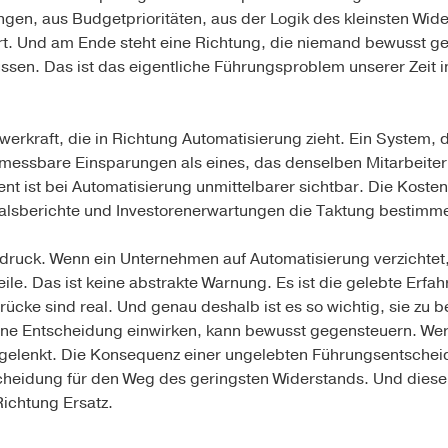
gen, aus Budgetprioritäten, aus der Logik des kleinsten Wid
ert. Und am Ende steht eine Richtung, die niemand bewusst gew
ssen. Das ist das eigentliche Führungsproblem unserer Zeit
rkraft, die in Richtung Automatisierung zieht. Ein System, d
er messbare Einsparungen als eines, das denselben Mitarbeite
t ist bei Automatisierung unmittelbarer sichtbar. Die Kosten 
rtalsberichte und Investorenerwartungen die Taktung bestimme
uck. Wenn ein Unternehmen auf Automatisierung verzichtet
eile. Das ist keine abstrakte Warnung. Es ist die gelebte Erfa
rücke sind real. Und genau deshalb ist es so wichtig, sie zu
eine Entscheidung einwirken, kann bewusst gegensteuern. Wer 
 gelenkt. Die Konsequenz einer ungelebten Führungsentscheid
cheidung für den Weg des geringsten Widerstands. Und dieser
 Richtung Ersatz.