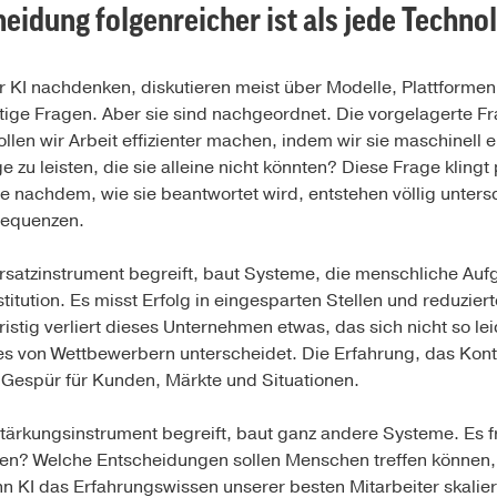
idung folgenreicher ist als jede Technol
r KI nachdenken, diskutieren meist über Modelle, Plattforme
tige Fragen. Aber sie sind nachgeordnet. Die vorgelagerte Fra
llen wir Arbeit effizienter machen, indem wir sie maschinell 
zu leisten, die sie alleine nicht könnten? Diese Frage klingt p
n je nachdem, wie sie beantwortet wird, entstehen völlig unter
sequenzen.
Ersatzinstrument begreift, baut Systeme, die menschliche A
itution. Es misst Erfolg in eingesparten Stellen und reduziert
fristig verliert dieses Unternehmen etwas, das sich nicht so le
 von Wettbewerbern unterscheidet. Die Erfahrung, das Kontex
e Gespür für Kunden, Märkte und Situationen.
Stärkungsinstrument begreift, baut ganz andere Systeme. Es 
uen? Welche Entscheidungen sollen Menschen treffen können,
nn KI das Erfahrungswissen unserer besten Mitarbeiter skali