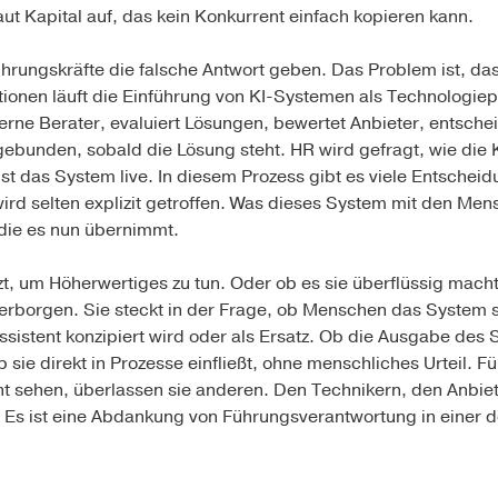
ut Kapital auf, das kein Konkurrent einfach kopieren kann.
hrungskräfte die falsche Antwort geben. Das Problem ist, dass
tionen läuft die Einführung von KI-Systemen als Technologiepr
terne Berater, evaluiert Lösungen, bewertet Anbieter, entschei
ebunden, sobald die Lösung steht. HR wird gefragt, wie die 
st das System live. In diesem Prozess gibt es viele Entscheid
d selten explizit getroffen. Was dieses System mit den Men
 die es nun übernimmt.
t, um Höherwertiges zu tun. Oder ob es sie überflüssig macht.
verborgen. Sie steckt in der Frage, ob Menschen das System
ssistent konzipiert wird oder als Ersatz. Ob die Ausgabe des
 sie direkt in Prozesse einfließt, ohne menschliches Urteil. F
t sehen, überlassen sie anderen. Den Technikern, den Anbi
g. Es ist eine Abdankung von Führungsverantwortung in einer 