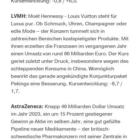
Kursentwicklung: -0,8 / +6,0.
LVMH:
Moët Hennessy - Louis Vuitton steht für
Luxus pur. Ob Schmuck, Uhren, Champagner oder
edle Mode – der Konzern tummelt sich in
zahlreichen Bereichen kostspieligster Produkte. Mit
ihnen erzielten die Franzosen im vergangenen Jahr
einen Umsatz von rund 86 Milliarden Euro. Der Kurs
geriet zuletzt unter Druck, insbesondere wegen des
schleppenden Konsums in China. Womöglich
bewirkt das gerade angekündigte Konjunkturpaket
Pekings eine Besserung. Kursentwicklung: -8,7 /
1,7.
AstraZeneca:
Knapp 46 Milliarden Dollar Umsatz
im Jahr 2023, ein um 15 Prozent gestiegener
Gewinn je Aktie im selben Jahr, eine gut gefüllte
Pipeline neuer Medikamente – der britisch-
schwedische Pharmakonzern mit seiner Zentrale in