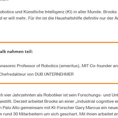
obotics und Künstliche Intelligenz (KI) in aller Munde. Brook
er will mehr. Für ihn ist die Haushaltshilfe definitiv nur der 
alk nahmen teil:
anasonic Professor of Robotics (emeritus), MIT Co-founder a
h, Chefredakteur von DUB UNTERNEHMER
ch vier Jahrzehnten als Robotiker ist sein Forschungs- und U
gestillt. Derzeit arbeitet Brooks an einer „industrial cognitiv
chen Palo Alto gemeinsam mit KI-Forscher Gary Marcus ein ne
 rund 30 Mitarbeitern um sich geschart. Mit ihnen arbeitet e