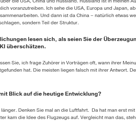
 über die USA, China und Russland. Russland ist in meinen A
klich voranzutreiben. Ich sehe die USA, Europa und Japan, abe
zusammenarbeiten. Und dann ist da China – natürlich etwas we
schlagen, sondern Teil der Struktur.
tlichungen lesen sich, als seien Sie der Überzeug
 KI überschätzen.
ssen Sie, ich frage Zuhörer in Vorträgen oft, wann ihrer Mei
ttgefunden hat. Die meisten liegen falsch mit ihrer Antwort. 
it Blick auf die heutige Entwicklung?
s länger. Denken Sie mal an die Luftfahrt. Da hat man erst mi
päter kam die Idee des Flugzeugs auf. Vergleicht man das, ste