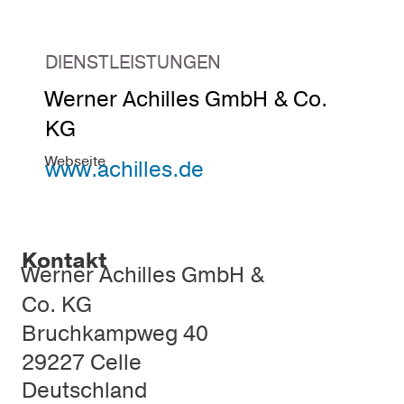
DIENSTLEISTUNGEN
Werner Achilles GmbH & Co.
KG
Webseite
www.achilles.de
Kontakt
Werner Achilles GmbH &
Co. KG
Bruchkampweg 40
29227 Celle
Deutschland