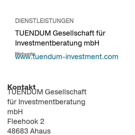
DIENSTLEISTUNGEN
TUENDUM Gesellschaft für
Investmentberatung mbH
Webseite
www.tuendum-investment.com
Kontakt
TUENDUM Gesellschaft
für Investmentberatung
mbH
Fleehook 2
48683 Ahaus