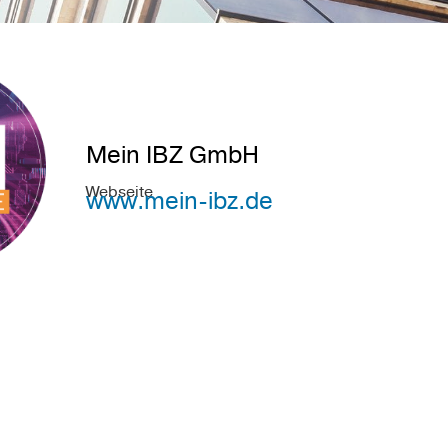
Mein IBZ GmbH
Webseite
www.mein-ibz.de