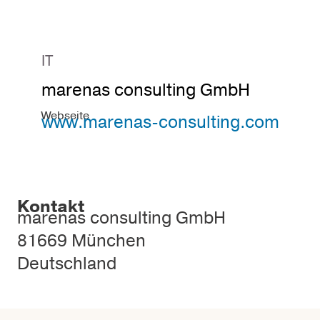
IT
marenas consulting GmbH
Webseite
www.marenas-consulting.com
Kontakt
marenas consulting GmbH
81669 München
Deutschland