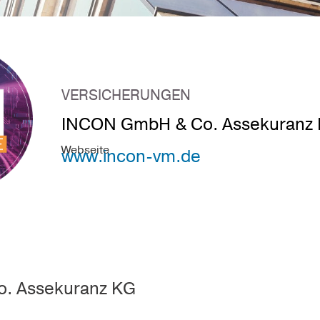
VERSICHERUNGEN
INCON GmbH & Co. Assekuranz
Webseite
www.incon-vm.de
. Assekuranz KG