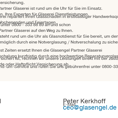
Versicherung.
rtner Glaserei ist rund um die Uhr für Sie im Einsatz.
n. Ihre Experten für Glaserei Dienstleistungen.
rei repariert Ihren Glasschaden in erstklassiger Handwerksqu
Wochenenden und Feiertagen.
 unter 0800 - 333 88 89 an und schon
Partner Glaserei auf den Weg zu Ihnen.
steht rund um die Uhr als Glasnotdienst für Sie bereit, um d
 möglich durch eine Notverglasung / Notverschalung zu sich
t Zeiten ersetzt Ihnen die Glasengel Partner Glaserei
schalung kurzfristig durch eine hochwertige Reparaturvergla
ichert ist, rechnen wir unsere Leistungen direkt mit der zus
e oder Haftpflicht Versicherung ab.
und-um-Service und rufen Sie uns gebührenfrei unter 0800-33
H
Peter Kerkhoff
E-Mail
ceo@glasengel.de