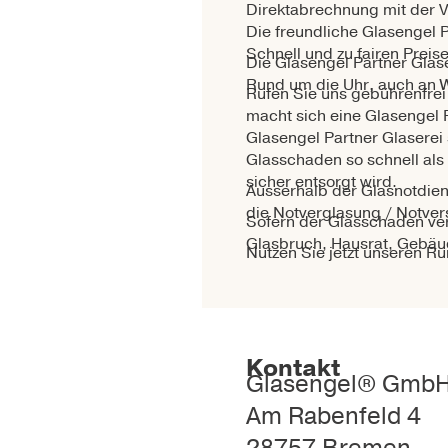
Direktabrechnung mit der 
Die freundliche Glasengel Pa
Schnell und zu fairen Preise
Die Glasengel Partner Glase
Rund um die Uhr, auch an 
Rufen Sie uns gebührenfrei
macht sich eine Glasengel 
Glasengel Partner Glaserei 
Glasschaden so schnell als
sicher entsorgt wird.
Ausserhalb der Glasnotdiens
die Notverglasung / Notver
Sofern der Glasschaden vers
Glasbruch, Hausrat, Gebäud
Nutzen Sie jetzt unseren R
Kontakt
Glasengel® Gmb
Am Rabenfeld 4
28757 Bremen