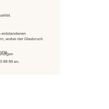
alität.
en entstandenen
ern, wobei der Glasbruch
sung.
tändigen
3 88 89 an.