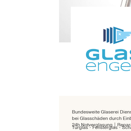
Bundesweite Glaserei Diens
bei Glasschäden durch Einb
24h Notverglasung | Repar
Türglas - Fensterglas - Sc