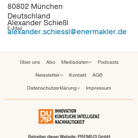
80802 München
Deutschland
Alexander Schießl
E-Mail
alexander.schiessl@enermakler.de
Über uns
Abo
Mediadaten
Podcasts
Newsletter
Kontakt
AGB
Datenschutzerklärung
Impressum
Betreiber dieser Website: PREMIUS GmbH